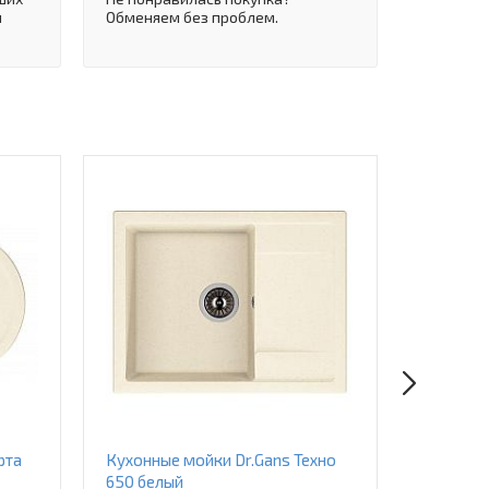
и
Обменяем без проблем.
рта
Кухонные мойки Dr.Gans Техно
Кухонные
650 белый
Липси 7