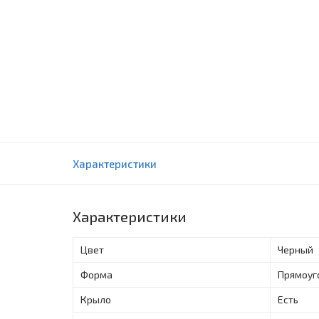
Кухонные мойки Florentina Липси 780Р Чер
Характеристики
0 отзыва(ов)
Характеристики
Цвет
Черный
Форма
Прямоуг
Крыло
Есть