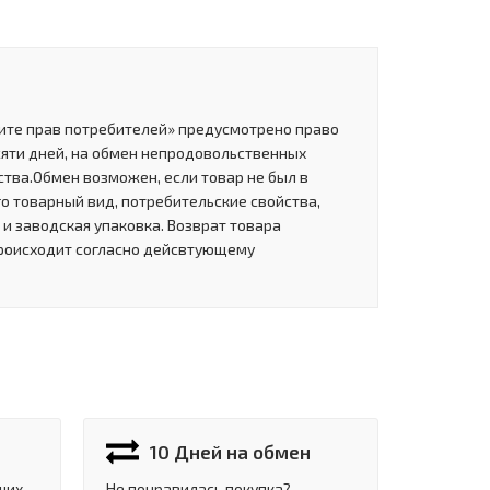
щите прав потребителей» предусмотрено право
сяти дней, на обмен непродовольственных
тва.Обмен возможен, если товар не был в
о товарный вид, потребительские свойства,
и заводская упаковка. Возврат товара
роисходит согласно дейсвтующему
10 Дней на обмен
ших
Не понравилась покупка?