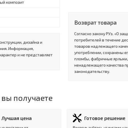
ый композит
Возврат товара
Согласно закону РУз. «О за
потребителей в течение де
онструкции, дизайна и
товаров надлежащего качес
ния. Информация,
употреблении, сохранены ег
характер и не представляет
пломбы, фабричные ярлыки, 
ненадлежащего качества п
законодательству.
 вы получаете
Лучшая цена
Готовое решение
ые поставки от
Воспользуйтесь услугами на