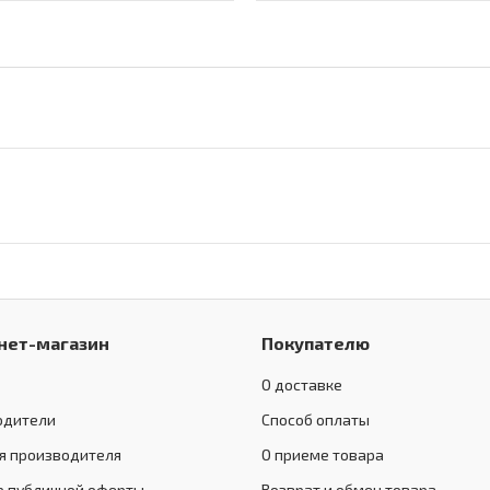
нет-магазин
Покупателю
О доставке
одители
Способ оплаты
я производителя
О приеме товара
р публичной оферты
Возврат и обмен товара