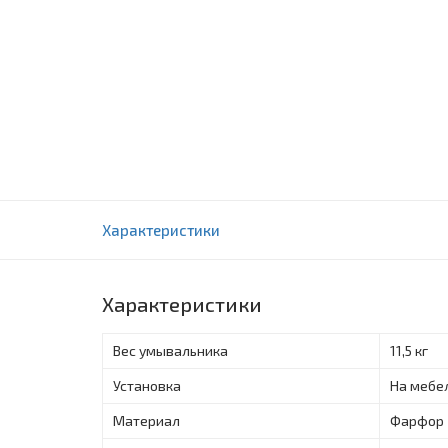
Умывальники ROSA Монро-550
Характеристики
0 отзыва(ов)
Характеристики
Вес умывальника
11,5 кг
Установка
На мебе
Материал
Фарфор