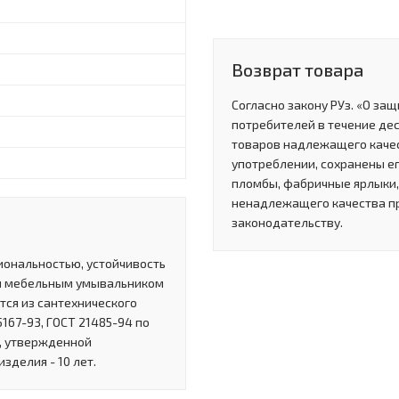
Возврат товара
Согласно закону РУз. «О за
потребителей в течение де
товаров надлежащего качес
употреблении, сохранены ег
пломбы, фабричные ярлыки, 
ненадлежащего качества п
законодательству.
иональностью, устойчивость
ся мебельным умывальником
тся из сантехнического
167-93, ГОСТ 21485-94 по
, утвержденной
зделия - 10 лет.