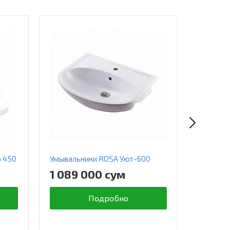
р 450
Умывальники ROSA Уют-600
Умываль
1 089 000 сум
907 0
Подробно