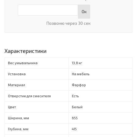
Ок
Позвоню через 30 сек
Характеристики
Вес умывальника
13,8 кг
Установка
На мебель
Материал
Фарфор
Отверстие для смесителя
Есть
Цвет
Белый
Ширина, мм
655
Глубина, мм
415