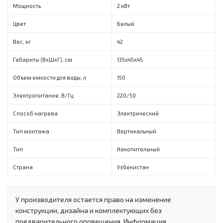
Мощность
2 кВт
Цвет
Белый
Вес, кг
42
Габариты (ВxШxГ), см
135x45x45
Объем емкости для воды, л
150
Электропитание, В/Гц
220/50
Способ нагрева
Электрический
Тип монтажа
Вертикальный
Тип
Накопительный
Страна
Узбекистан
У производителя остается право на изменение
конструкции, дизайна и комплектующих без
предварительного оповещения. Информация,