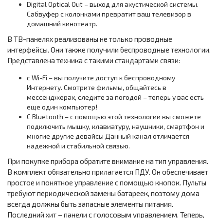
Digital Optical Out – выход для акустической системы.
Сабвуфер с колонками превратит ваш телевизор в
домашний кинотеатр.
В ТВ-панелях реализованы не только проводные
интерфейсы. Они также получили беспроводные технологии.
Представлена техника с такими стандартами связи:
с Wi-Fi – вы получите доступ к беспроводному
Интернету. Смотрите фильмы, общайтесь в
мессенджерах, следите за погодой – теперь у вас есть
еще один компьютер!
С Bluetooth – с помощью этой технологии вы сможете
подключить мышку, клавиатуру, наушники, смартфон и
многие другие девайсы Данный канал отличается
надежной и стабильной связью.
При покупке прибора обратите внимание на тип управления.
В комплект обязательно прилагается ПДУ. Он обеспечивает
простое и понятное управление с помощью кнопок. Пульты
требуют периодической замены батареек, поэтому дома
всегда должны быть запасные элементы питания.
Последний хит – панели с голосовым управлением. Теперь,