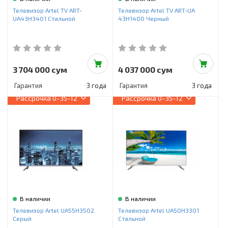
Инструменты и техника
Телевизор Artel TV ART-
Телевизор Artel TV ART-UA
UA43H3401 Стальной
43H1400 Черный
Товары для дома
Красота и здоровье
Пылесосы
3 704 000 сум
4 037 000 сум
Гарантия
3 года
Гарантия
3 года
Фильтры для воды
Рассрочка
0-35-12
Рассрочка
0-35-12
Сантехника
В наличии
В наличии
Телевизор Artel UA55H3502
Телевизор Artel UA50H3301
Серый
Стальной