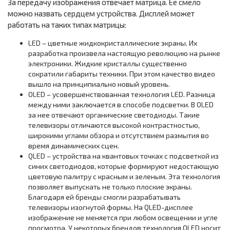
За передачу изображения отвечает матрица. Ее смело
можно назвать сердцем устройства. Дисплей может
работать на таких типах матрицы:
LED – цветные жидкокристаллические экраны. Их
разработка произвела настоящую революцию на рынке
электроники. Жидкие кристаллы существенно
сократили габариты техники. При этом качество видео
вышло на принципиально новый уровень.
OLED – усовершенствованная технология LED. Разница
между ними заключается в способе подсветки. В OLED
за нее отвечают органические светодиоды. Такие
телевизоры отличаются высокой контрастностью,
широкими углами обзора и отсутствием размытия во
время динамических сцен.
QLED – устройства на квантовых точках с подсветкой из
синих светодиодов, которые формируют недостающую
цветовую палитру с красным и зеленым. Эта технология
позволяет выпускать не только плоские экраны.
Благодаря ей бренды смогли разрабатывать
телевизоры изогнутой формы. На QLED-дисплее
изображение не меняется при любом освещении и угле
просмотра. У некоторых брендов технология OLED носит