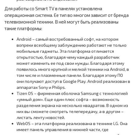
Для работы со Smart TV в панелях установлена
операционная система. Ее тип во многом зависит от бренда
телевизионной техники. В ней могут быть реализованы
такие платформы:
Android – самый востребованный софт, на котором
вопреки всеобщему заблуждению работают не только
мобильные гаджеты. Эта платформа отличается
открытостью, благодаря чему каждый разработчик
может изменить ее под свои нужды. Благодаря этому
появилось много крупной и мелкой техники на Android, в
том числе и плазменные панели. Благодаря этому ПО
они получают доступ в Google Play. Android реализован в
аппаратах Sony и Philips.
Tizen OS – фирменная оболочка Samsung с технологией
«умный дом». Еще один плюс софта – возможность
разделения экрана на несколько квадратов. В одном из
них вы сможете смотреть телепередачу, а в другом –
листать ленту новостей.
WebOS – эта платформа реализована в технике LG. Она
имеет панель управления в нижней части, где