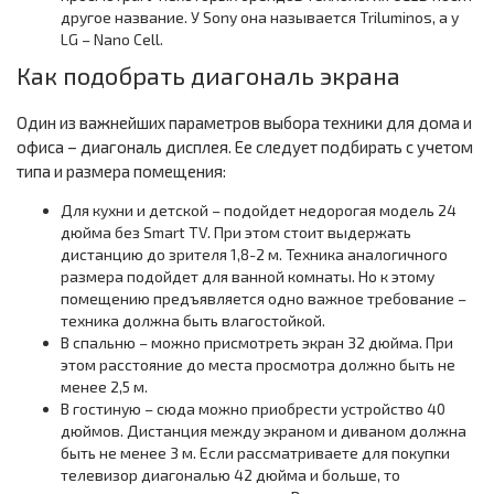
другое название. У Sony она называется Triluminos, а у
LG – Nano Cell.
Как подобрать диагональ экрана
Один из важнейших параметров выбора техники для дома и
офиса – диагональ дисплея. Ее следует подбирать с учетом
типа и размера помещения:
Для кухни и детской – подойдет недорогая модель 24
дюйма без Smart TV. При этом стоит выдержать
дистанцию до зрителя 1,8-2 м. Техника аналогичного
размера подойдет для ванной комнаты. Но к этому
помещению предъявляется одно важное требование –
техника должна быть влагостойкой.
В спальню – можно присмотреть экран 32 дюйма. При
этом расстояние до места просмотра должно быть не
менее 2,5 м.
В гостиную – сюда можно приобрести устройство 40
дюймов. Дистанция между экраном и диваном должна
быть не менее 3 м. Если рассматриваете для покупки
телевизор диагональю 42 дюйма и больше, то