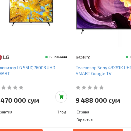
В наличии
левизор LG 55UQ76003 UHD
Телевизор Sony 43X81K UH
MART
SMART Google TV
 470 000 сум
9 488 000 сум
арантия
1 год
Страна
Гарантия