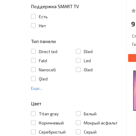
Поддержка SMART TV
Есть
9
Нет
С
Тип панели
Г
Direct led
Dled
Fald
Led
Nanocell
Oled
Qled
Еще...
Цвет
Titan gray
Белый
Коричневый
Мокрый асфальт
Серебристый
Серый