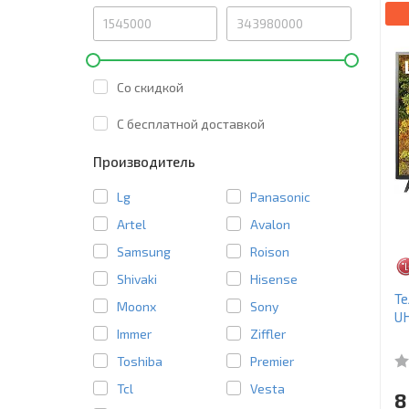
Со скидкой
C бесплатной доставкой
Производитель
Lg
Panasonic
Artel
Avalon
Samsung
Roison
Shivaki
Hisense
Те
Moonx
Sony
U
Immer
Ziffler
Toshiba
Premier
Tcl
Vesta
8