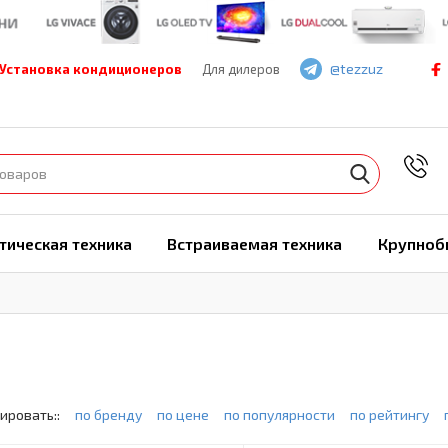
@tezzuz
Установка кондиционеров
Для дилеров
7
тическая техника
Встраиваемая техника
Крупноб
ировать::
по бренду
по цене
по популярности
по рейтингу