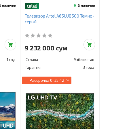
В наличии
В наличии
Телевизор Artel A65LU8500 Темно-
серый
9 232 000 сум
1 год
Страна
Узбекистан
Гарантия
3 года
Рассрочка
0-35-12