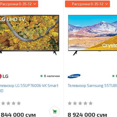
Рассрочка
0-35-12
Рассрочка
0-35-12
В наличии
левизор LG 55UP76006 4K Smart
Телевизор Samsung 55TU8
HD
 844 000 сум
8 924 000 сум