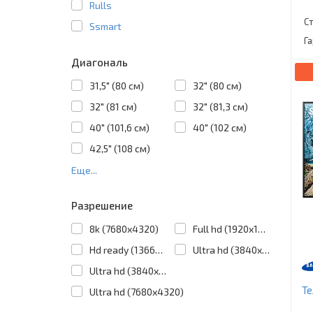
Rulls
С
Ssmart
Г
Диагональ
31,5" (80 см)
32" (80 см)
32" (81 см)
32" (81,3 см)
40" (101,6 см)
40" (102 см)
42,5" (108 см)
Еще...
Разрешение
8k (7680x4320)
Full hd (1920x1080)
Hd ready (1366x768)
Ultra hd (3840x2160)
Ultra hd (3840х2160)
Т
Ultra hd (7680х4320)