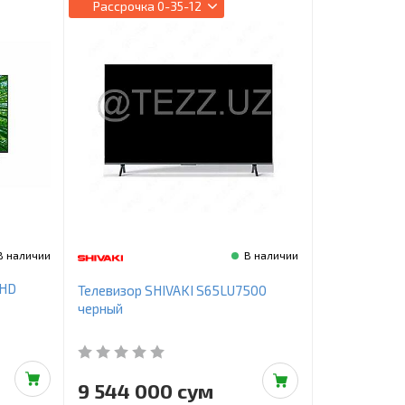
Рассрочка
0-35-12
В наличии
В наличии
UHD
Телевизор SHIVAKI S65LU7500
черный
9 544 000 сум