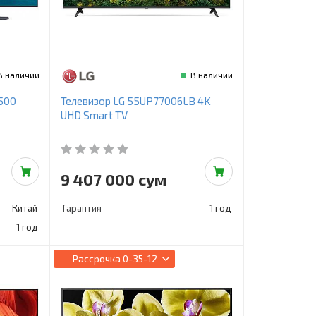
В наличии
В наличии
500
Телевизор LG 55UP77006LB 4K
UHD Smart TV
9 407 000 сум
Китай
Гарантия
1 год
1 год
Рассрочка
0-35-12