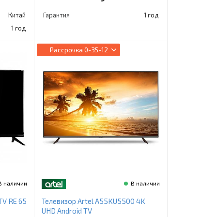
Китай
Гарантия
1 год
1 год
Рассрочка
0-35-12
В наличии
В наличии
TV RE 65
Телевизор Artel A55KU5500 4K
UHD Android TV