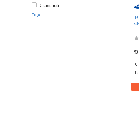
Стальной
Еще...
Т
4K
9
С
Г