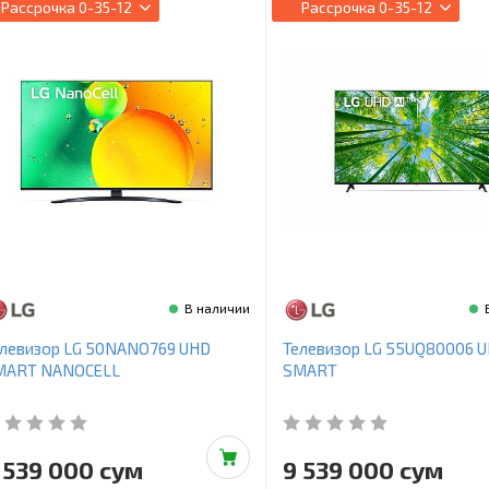
Рассрочка
0-35-12
Рассрочка
0-35-12
В наличии
елевизор LG 50NANO769 UHD
Телевизор LG 55UQ80006 
MART NANOCELL
SMART
 539 000 сум
9 539 000 сум