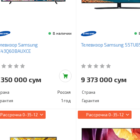
В наличии
елевизор Samsung
Телевизор Samsung 55TU8
E43Q60BAUXCE
 350 000 сум
9 373 000 сум
трана
Россия
Страна
арантия
1 год
Гарантия
Рассрочка
0-35-12
Рассрочка
0-35-12