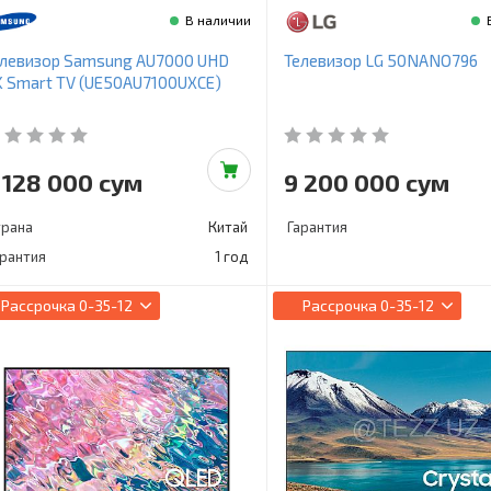
В наличии
елевизор Samsung AU7000 UHD
Телевизор LG 50NANO796
 Smart TV (UE50AU7100UXCE)
 128 000 сум
9 200 000 сум
трана
Китай
Гарантия
арантия
1 год
Рассрочка
0-35-12
Рассрочка
0-35-12