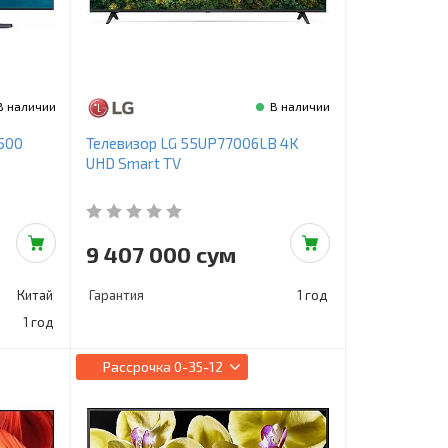
В наличии
В наличии
500
Телевизор LG 55UP77006LB 4K
UHD Smart TV
9 407 000 сум
Китай
Гарантия
1 год
1 год
Рассрочка
0-35-12