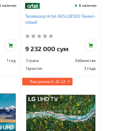
В наличии
В наличии
Телевизор Artel A65LU8500 Темно-
серый
9 232 000 сум
1 год
Страна
Узбекистан
Гарантия
3 года
Рассрочка
0-35-12