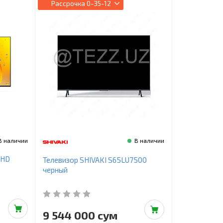
Рассрочка
0-35-12
В наличии
В наличии
UHD
Телевизор SHIVAKI S65LU7500
черный
9 544 000 сум