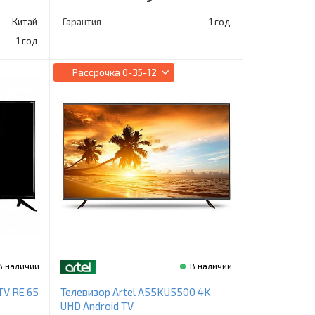
Китай
Гарантия
1 год
1 год
Рассрочка
0-35-12
В наличии
В наличии
TV RE 65
Телевизор Artel A55KU5500 4K
UHD Android TV