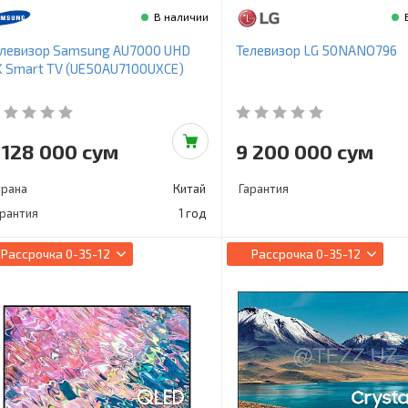
В наличии
елевизор Samsung AU7000 UHD
Телевизор LG 50NANO796
 Smart TV (UE50AU7100UXCE)
 128 000 сум
9 200 000 сум
трана
Китай
Гарантия
арантия
1 год
Рассрочка
0-35-12
Рассрочка
0-35-12