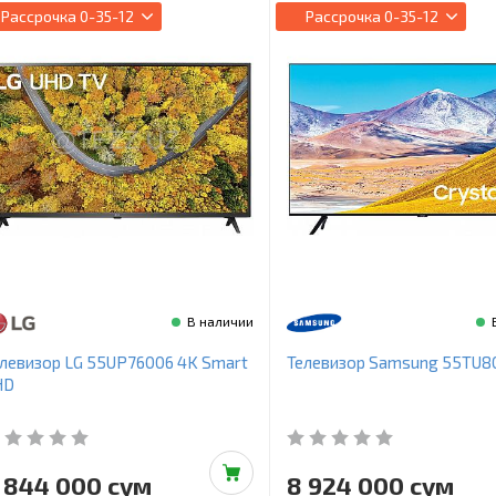
Рассрочка
0-35-12
Рассрочка
0-35-12
В наличии
левизор LG 55UP76006 4K Smart
Телевизор Samsung 55TU8
HD
 844 000 сум
8 924 000 сум