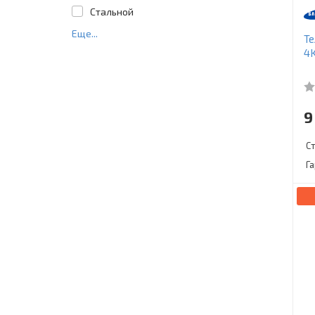
Стальной
Еще...
Т
4K
9
С
Г