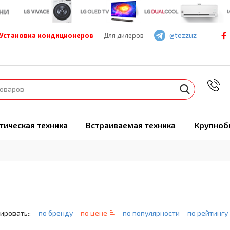
@tezzuz
Установка кондиционеров
Для дилеров
7
тическая техника
Встраиваемая техника
Крупноб
ировать::
по бренду
по цене
по популярности
по рейтингу