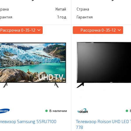
трана
Китай
Страна
арантия
1 год
Гарантия
Рассрочка
0-35-12
Рассрочка
0-35-12
В наличии
елевизор Samsung 55RU7100
Телевизор Roison UHD LED 
778