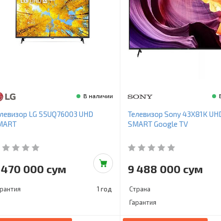
В наличии
левизор LG 55UQ76003 UHD
Телевизор Sony 43X81K UH
MART
SMART Google TV
 470 000 сум
9 488 000 сум
арантия
1 год
Страна
Гарантия