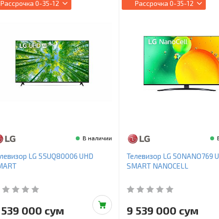
Рассрочка
0-35-12
Рассрочка
0-35-12
В наличии
левизор LG 55UQ80006 UHD
Телевизор LG 50NANO769 
MART
SMART NANOCELL
 539 000 сум
9 539 000 сум