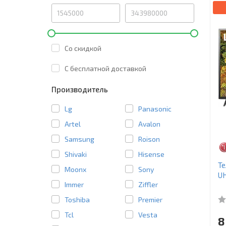
Со скидкой
C бесплатной доставкой
Производитель
Lg
Panasonic
Artel
Avalon
Samsung
Roison
Shivaki
Hisense
Те
Moonx
Sony
U
Immer
Ziffler
Toshiba
Premier
Tcl
Vesta
8