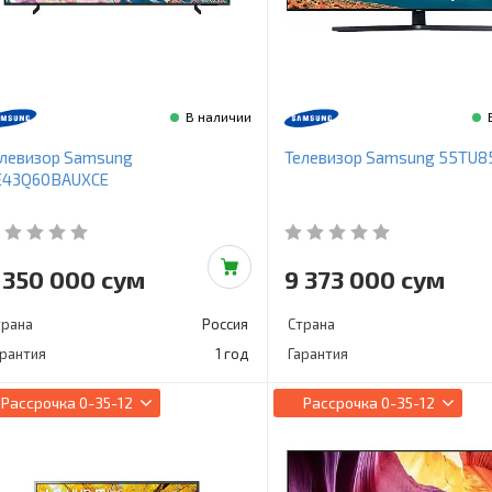
В наличии
елевизор Samsung
Телевизор Samsung 55TU8
E43Q60BAUXCE
 350 000 сум
9 373 000 сум
трана
Россия
Страна
арантия
1 год
Гарантия
Рассрочка
0-35-12
Рассрочка
0-35-12