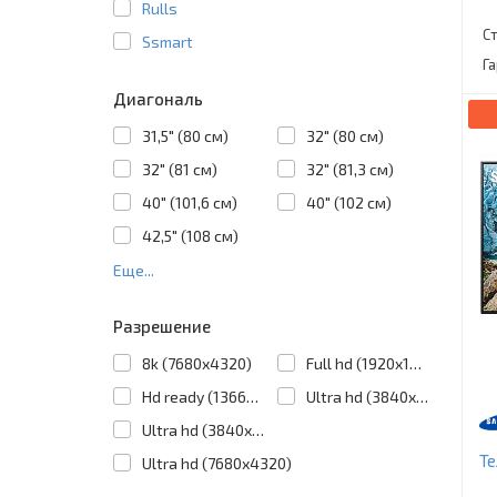
Rulls
С
Ssmart
Г
Диагональ
31,5" (80 см)
32" (80 см)
32" (81 см)
32" (81,3 см)
40" (101,6 см)
40" (102 см)
42,5" (108 см)
Еще...
Разрешение
8k (7680x4320)
Full hd (1920x1080)
Hd ready (1366x768)
Ultra hd (3840x2160)
Ultra hd (3840х2160)
Т
Ultra hd (7680х4320)