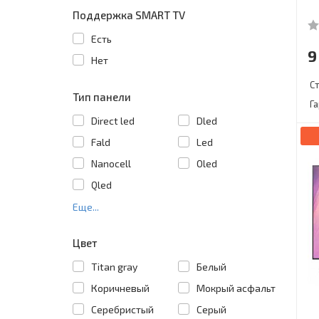
Поддержка SMART TV
Есть
9
Нет
С
Тип панели
Г
Direct led
Dled
Fald
Led
Nanocell
Oled
Qled
Еще...
Цвет
Titan gray
Белый
Коричневый
Мокрый асфальт
Серебристый
Серый