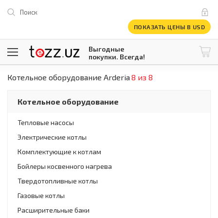
Поиск
ПОКАЗАТЬ ЦЕНЫ В USD
Выгодные
покупки. Всегда!
Котельное оборудование Arderia
8 из 8
@tezzuz
1 USD = 12 296.16 сум
\
Все категории
Котельное оборудование
Компьютеры и оргтехника
Телевизоры
Тепловые насосы
Климатическая техника
Электрические котлы
Климатическая техника
Встраиваемая техника
Комплектующие к котлам
Крупнобытовая техника
Бойлеры косвенного нагрева
Крупнобытовая техника
Твердотопливные котлы
Встраиваемая техника
Мелкая бытовая техника
Газовые котлы
Мелкая бытовая техника
Расширительные баки