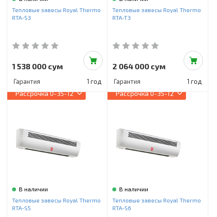
Инструменты и техника
Тепловые завесы Royal Thermo
Тепловые завесы Royal Thermo
RTA-S3
RTA-T3
Товары для дома
Красота и здоровье
Пылесосы
1 538 000 сум
2 064 000 сум
Гарантия
1 год
Гарантия
1 год
Фильтры для воды
Рассрочка
0-35-12
Рассрочка
0-35-12
Сантехника
В наличии
В наличии
Тепловые завесы Royal Thermo
Тепловые завесы Royal Thermo
RTA-S5
RTA-S6