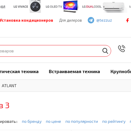
@tezzuz
Установка кондиционеров
Для дилеров
7
тическая техника
Встраиваемая техника
Крупноб
ATLANT
з 3
ировать::
по бренду
по цене
по популярности
по рейтингу