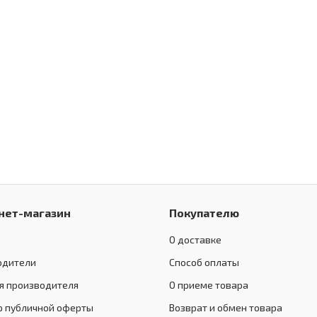
нет-магазин
Покупателю
О доставке
одители
Способ оплаты
я производителя
О приеме товара
р публичной оферты
Возврат и обмен товара