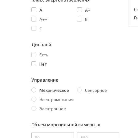
С
A
A+
Г
A++
B
C
Дисплей
Есть
Нет
Управление
Механическое
Сенсорное
Электромеханическое
Электронное
Объем морозильной камеры, л