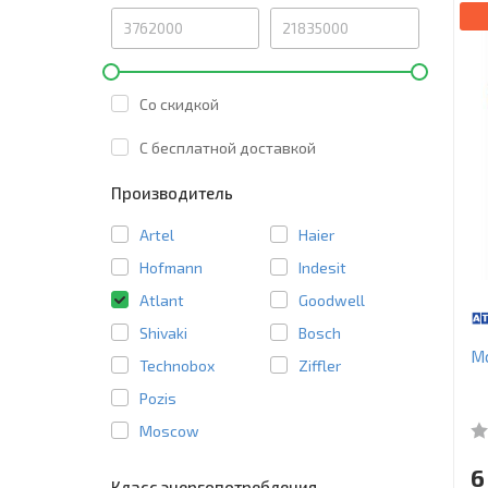
Со скидкой
C бесплатной доставкой
Производитель
Artel
Haier
Hofmann
Indesit
Atlant
Goodwell
Shivaki
Bosch
М
Technobox
Ziffler
Pozis
Moscow
6
Класс энергопотребления