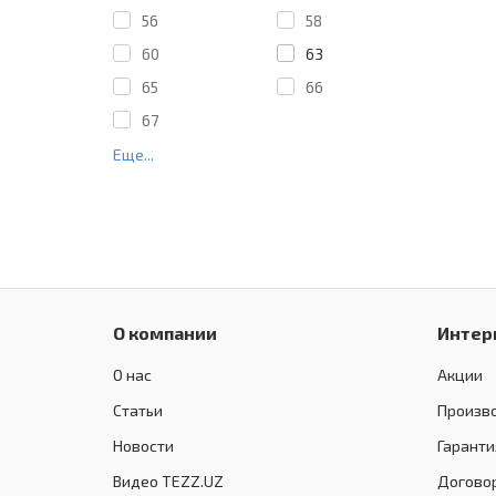
56
58
60
63
65
66
67
Еще...
О компании
Интер
О нас
Акции
Статьи
Произв
Новости
Гаранти
Видео TEZZ.UZ
Догово