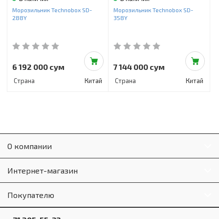
Инструменты и техника
Морозильник Technobox SD-
Морозильник Technobox SD-
288Y
358Y
Товары для дома
Красота и здоровье
Пылесосы
6 192 000 сум
7 144 000 сум
Страна
Китай
Страна
Китай
Фильтры для воды
Сантехника
О компании
Интернет-магазин
Покупателю