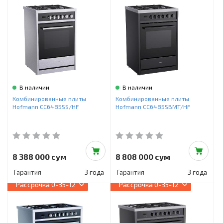
Инструменты и техника
Товары для дома
Красота и здоровье
Пылесосы
Фильтры для воды
В наличии
В наличии
Комбинированные плиты
Комбинированные плиты
Сантехника
Hofmann CC6485SS/HF
Hofmann CC6485SBMT/HF
8 388 000 сум
8 808 000 сум
Гарантия
3 года
Гарантия
3 года
Рассрочка
0-35-12
Рассрочка
0-35-12