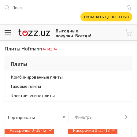
Поиск
ПОКАЗАТЬ ЦЕНЫ В USD
Выгодные
покупки. Всегда!
Плиты Hofmann
4 из 4
@tezzuz
1 USD = 12 296.16 сум
\
Все категории
Плиты
Компьютеры и оргтехника
Телевизоры
Комбинированные плиты
Климатическая техника
Газовые плиты
Климатическая техника
Встраиваемая техника
Электрические плиты
Крупнобытовая техника
Крупнобытовая техника
Встраиваемая техника
Фильтры
Мелкая бытовая техника
Мелкая бытовая техника
Рассрочка
0-35-12
Рассрочка
0-35-12