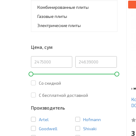
Комбинированные плиты
Газовые плиты
Электрические плиты
Цена, сум
Со скидкой
C бесплатной доставкой
К
D
Производитель
Artel
Hofmann
Goodwell
Shivaki
3