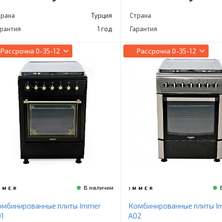
трана
Турция
Страна
арантия
1 год
Гарантия
Рассрочка
0-35-12
Рассрочка
0-35-12
В наличии
омбинированные плиты Immer
Комбинированные плиты I
1
A02