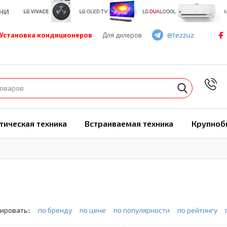
@tezzuz
Установка кондиционеров
Для дилеров
7
тическая техника
Встраиваемая техника
Крупноб
ировать::
по бренду
по цене
по популярности
по рейтингу