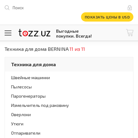
Поиск
ПОКАЗАТЬ ЦЕНЫ В USD
Выгодные
покупки. Всегда!
Техника для дома BERNINA
11 из 11
@tezzuz
1 USD = 12 296.16 сум
\
Все категории
Техника для дома
Компьютеры и оргтехника
Телевизоры
Швейные машинки
Климатическая техника
Пылесосы
Климатическая техника
Встраиваемая техника
Парогенераторы
Крупнобытовая техника
Измельчитель под раковину
Крупнобытовая техника
Оверлоки
Встраиваемая техника
Мелкая бытовая техника
Утюги
Мелкая бытовая техника
Отпариватели