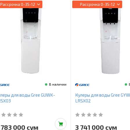
Рассрочка
0-35-12
Рассрочка
0-35-12
В наличии
леры для воды Gree GUWK-
Кулеры для воды Gree GY
RSX03
LRSX02
 783 000 сум
3 741 000 сум