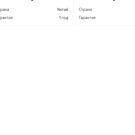
трана
Китай
Страна
арантия
1 год
Гарантия