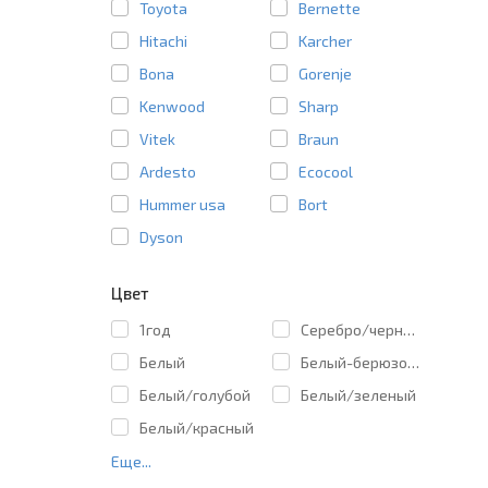
Toyota
Bernette
Hitachi
Karcher
Bona
Gorenje
Kenwood
Sharp
Vitek
Braun
Ardesto
Ecocool
Hummer usa
Bort
Dyson
Цвет
1год
Cеребро/черный
Белый
Белый-берюзовы
Белый/голубой
Белый/зеленый
Белый/красный
Еще...