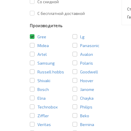
Со скидкой
С
C бесплатной доставкой
Г
Производитель
Gree
Lg
Midea
Panasonic
Artel
Avalon
Samsung
Polaris
Russell hobbs
Goodwell
Shivaki
Hoover
Bosch
Janome
Elna
Chayka
Technobox
Philips
Ziffler
Beko
Veritas
Bernina