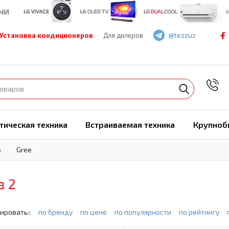
@tezzuz
Установка кондиционеров
Для дилеров
7
тическая техника
Встраиваемая техника
Крупноб
а
Gree
з 2
ировать::
по бренду
по цене
по популярности
по рейтингу