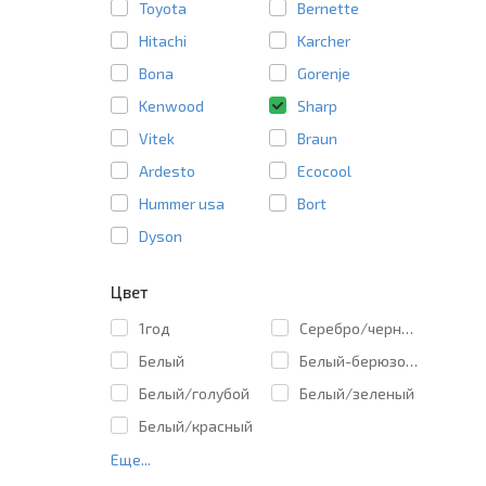
Toyota
Bernette
Hitachi
Karcher
Bona
Gorenje
Kenwood
Sharp
Vitek
Braun
Ardesto
Ecocool
Hummer usa
Bort
Dyson
Цвет
1год
Cеребро/черный
Белый
Белый-берюзовы
Белый/голубой
Белый/зеленый
Белый/красный
Еще...