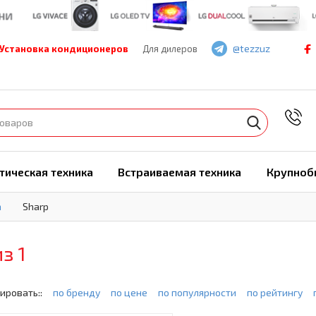
@tezzuz
Установка кондиционеров
Для дилеров
7
тическая техника
Встраиваемая техника
Крупноб
а
Sharp
из 1
ировать::
по бренду
по цене
по популярности
по рейтингу