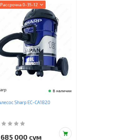
Рассрочка
0-35-12
arp
В наличии
лесос Sharp EC-CA1820
 685 000 сум