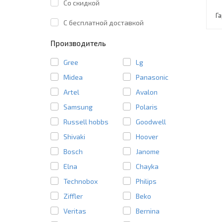
Со скидкой
Г
C бесплатной доставкой
Производитель
Gree
Lg
Midea
Panasonic
Artel
Avalon
Samsung
Polaris
Russell hobbs
Goodwell
Shivaki
Hoover
Bosch
Janome
Elna
Chayka
Technobox
Philips
Ziffler
Beko
Veritas
Bernina