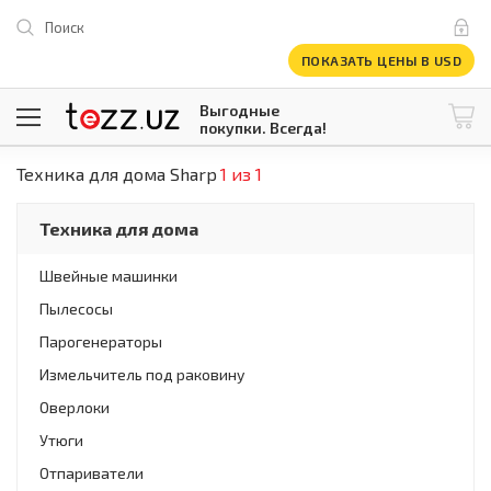
Поиск
ПОКАЗАТЬ ЦЕНЫ В USD
Выгодные
покупки. Всегда!
Техника для дома Sharp
1 из 1
@tezzuz
1 USD = 12 296.16 сум
\
Все категории
Техника для дома
Компьютеры и оргтехника
Телевизоры
Швейные машинки
Климатическая техника
Пылесосы
Климатическая техника
Встраиваемая техника
Парогенераторы
Крупнобытовая техника
Измельчитель под раковину
Крупнобытовая техника
Оверлоки
Встраиваемая техника
Мелкая бытовая техника
Утюги
Мелкая бытовая техника
Отпариватели