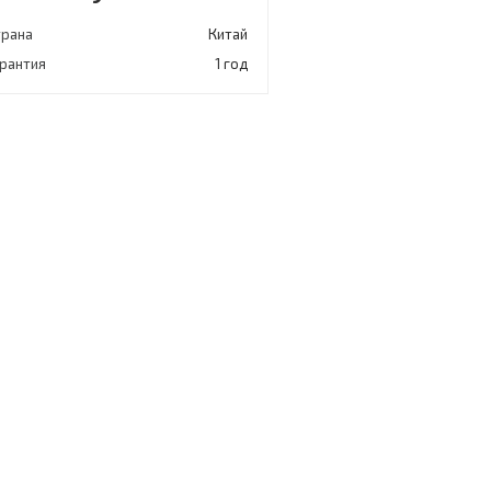
трана
Китай
арантия
1 год