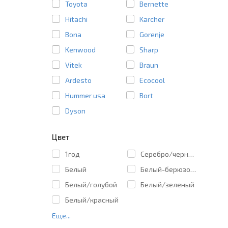
Toyota
Bernette
Hitachi
Karcher
Bona
Gorenje
Kenwood
Sharp
Vitek
Braun
Ardesto
Ecocool
Hummer usa
Bort
Dyson
Цвет
1год
Cеребро/черный
Белый
Белый-берюзовы
Белый/голубой
Белый/зеленый
Белый/красный
Еще...