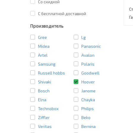
Со скидкой
С
C бесплатной доставкой
Г
Производитель
Gree
Lg
Midea
Panasonic
Artel
Avalon
Samsung
Polaris
Russell hobbs
Goodwell
Shivaki
Hoover
Bosch
Janome
Elna
Chayka
Technobox
Philips
Ziffler
Beko
Veritas
Bernina