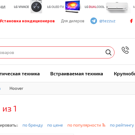
@tezzuz
Установка кондиционеров
Для дилеров
7
тическая техника
Встраиваемая техника
Крупноб
а
Hoover
1 из 1
ировать::
по бренду
по цене
по популярности
по рейтингу