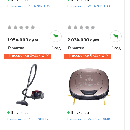
Инструменты и техника
Пылесос LG VC5420NHTW
Пылесос LG VC5420NHTCG
Товары для дома
Красота и здоровье
Пылесосы
1 954 000 сум
2 034 000 сум
Гарантия
1 год
Гарантия
1 год
Фильтры для воды
Рассрочка
0-35-12
Рассрочка
0-35-12
Сантехника
В наличии
В наличии
Пылесос LG VC5320NNTR
Пылесос LG VRF6570LVMB