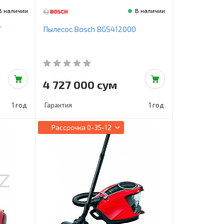
В наличии
В наличии
T
Пылесос Bosch BGS412000
4 727 000 сум
1 год
Гарантия
1 год
Рассрочка
0-35-12