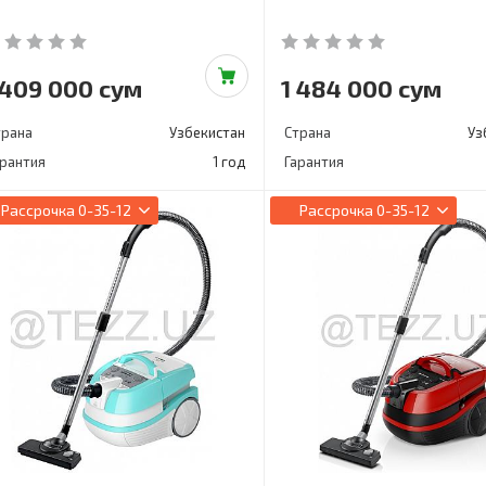
 409 000 сум
1 484 000 сум
трана
Узбекистан
Страна
Уз
арантия
1 год
Гарантия
Рассрочка
0-35-12
Рассрочка
0-35-12