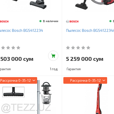
В наличии
ылесос Bosch BGS412234
Пылесос Bosch BGS412234
 503 000 сум
5 259 000 сум
арантия
1 год
Гарантия
Рассрочка
0-35-12
Рассрочка
0-35-12