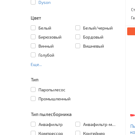
Dyson
С
Цвет
Г
Белый
Белый/черный
Бирюзовый
Бордовый
Винный
Вишневый
Голубой
Еще...
Тип
Паропылесос
Промышленный
Тип пылесборника
Аквафильтр
Аквафильтр-мешок
Пы
ко
Компрессор
Контейнер