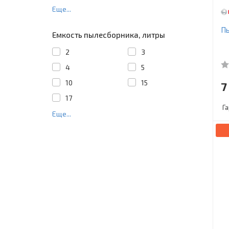
Еще...
П
Емкость пылесборника, литры
2
3
4
5
10
15
7
17
Г
Еще...