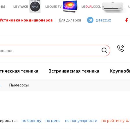
@tezzuz
Установка кондиционеров
Для дилеров
7
тическая техника
Встраиваемая техника
Крупноб
а
Пылесосы
ировать::
по бренду
по цене
по популярности
по рейтингу