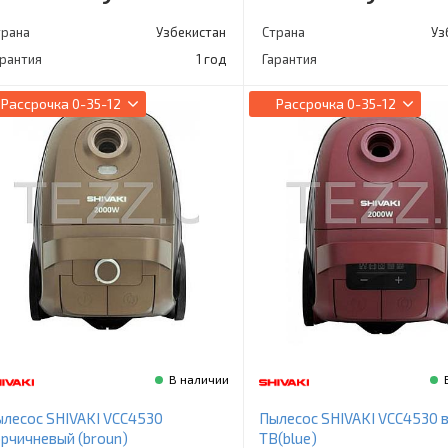
трана
Узбекистан
Страна
Уз
арантия
1 год
Гарантия
Рассрочка
0-35-12
Рассрочка
0-35-12
В наличии
лесос SHIVAKI VCC4530
Пылесос SHIVAKI VCC4530 
рчичневый (broun)
ТВ(blue)