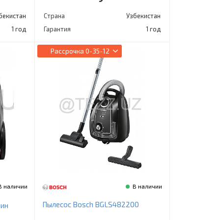
бекистан
Страна
Узбекистан
1 год
Гарантия
1 год
Рассрочка
0-35-12
В наличии
В наличии
Пылесос Bosch BGLS482200
вин