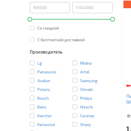
Со скидкой
C бесплатной доставкой
Производитель
Lg
Midea
Panasonic
Artel
Avalon
Samsung
Polaris
Shivaki
Пы
Bosch
Philips
(b
Beko
Hitachi
Karcher
Gorenje
Kenwood
Sharp
1