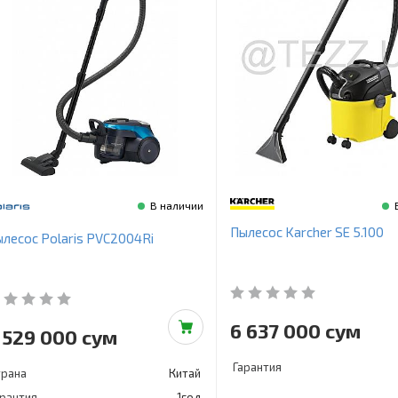
В наличии
Пылесос Karcher SE 5.100
лесос Polaris PVC2004Ri
6 637 000 сум
 529 000 сум
Гарантия
трана
Китай
арантия
1год