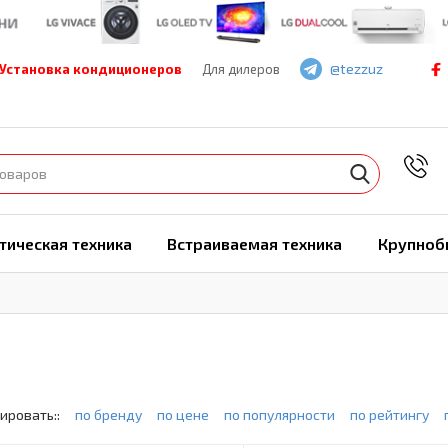
@tezzuz
Установка кондиционеров
Для дилеров
7
тическая техника
Встраиваемая техника
Крупноб
1
ировать::
по бренду
по цене
по популярности
по рейтингу