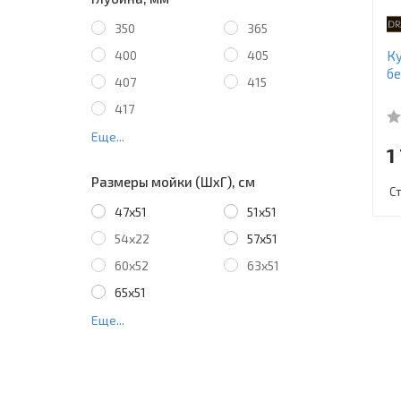
350
365
400
405
Ку
б
407
415
417
Еще...
1
Размеры мойки (ШхГ), см
С
47х51
51x51
54х22
57x51
60x52
63x51
65x51
Еще...