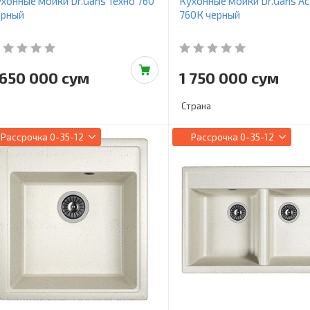
хонные мойки Dr.Gans Техно 760
Кухонные мойки Dr.Gans Ас
ерный
760К черный
 650 000 сум
1 750 000 сум
Страна
Рассрочка
0-35-12
Рассрочка
0-35-12