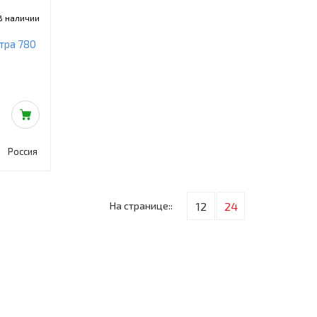
В наличии
тра 780
Россия
На странице::
12
24