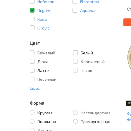
Hofmann
Florentina
С
Dr.gans
Aquabar
Rosa
Kirovit
Цвет
Бежевый
Белый
Дюна
Коричневый
Латте
Песок
Песочный
Еще...
Форма
Круглая
Нестандартная
Ку
Ви
Овальная
Прямоугольная
Угловая