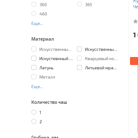
Ку
360
365
Ч
460
Еще...
1
Материал
Искусственный гранит
Искусственный камень
Искустевнный мрамор
Кварцевый композит
Латунь
Литьевой мрамор
Металл
Еще...
Количество чаш
1
2
Глубина, мм