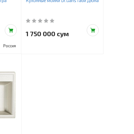
тра
Кухонные мойки Dr.Gans Габи Дюна
1 750 000 сум
Россия