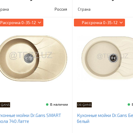
трана
Россия
Страна
Рассрочка
0-35-12
Рассрочка
0-35-12
В наличии
хонные мойки Dr.Gans SMART
Кухонные мойки Dr.Gans Бе
ола 740 Латте
белый