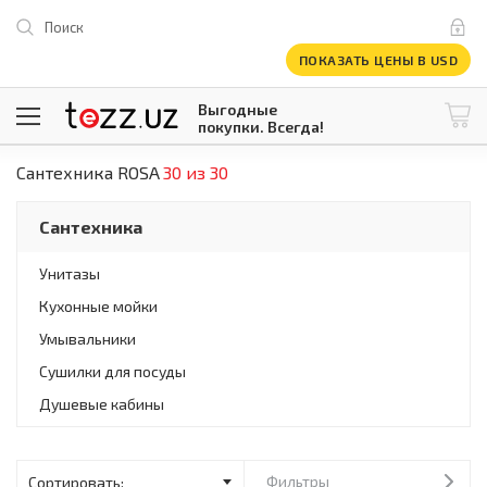
Поиск
ПОКАЗАТЬ ЦЕНЫ В USD
Выгодные
покупки. Всегда!
Сантехника ROSA
30 из 30
@tezzuz
1 USD = 12 296.16 сум
\
Все категории
Сантехника
Компьютеры и оргтехника
Телевизоры
Унитазы
Климатическая техника
Кухонные мойки
Климатическая техника
Встраиваемая техника
Умывальники
Крупнобытовая техника
Сушилки для посуды
Крупнобытовая техника
Душевые кабины
Встраиваемая техника
Мелкая бытовая техника
Мелкая бытовая техника
Фильтры