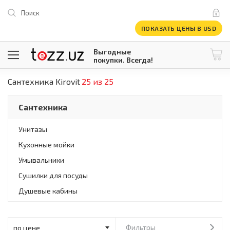
Поиск
ПОКАЗАТЬ ЦЕНЫ В USD
Выгодные
покупки. Всегда!
Сантехника Kirovit
25 из 25
@tezzuz
1 USD = 12 296.16 сум
\
Все категории
Сантехника
Компьютеры и оргтехника
Телевизоры
Унитазы
Климатическая техника
Кухонные мойки
Климатическая техника
Встраиваемая техника
Умывальники
Крупнобытовая техника
Сушилки для посуды
Крупнобытовая техника
Душевые кабины
Встраиваемая техника
Мелкая бытовая техника
Мелкая бытовая техника
Фильтры