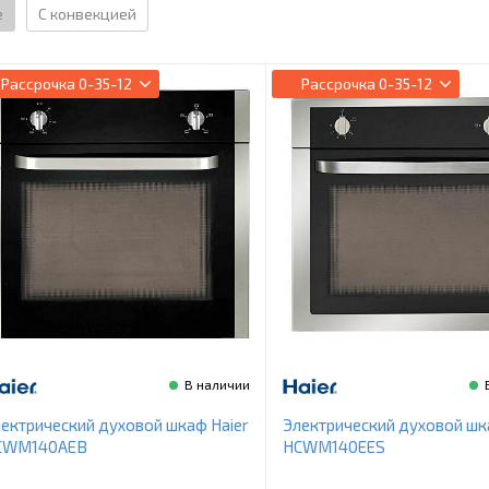
е
С конвекцией
Рассрочка
0-35-12
Рассрочка
0-35-12
В наличии
ектрический духовой шкаф Haier
Электрический духовой шк
CWM140AEB
HCWM140EES