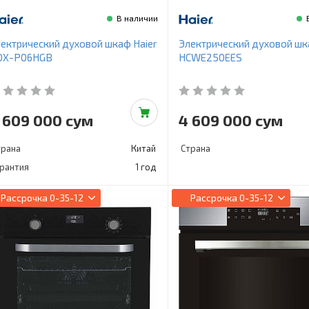
В наличии
ектрический духовой шкаф Haier
Электрический духовой шк
OX-P06HGB
HCWE250EES
 609 000 сум
4 609 000 сум
трана
Китай
Страна
арантия
1 год
Рассрочка
0-35-12
Рассрочка
0-35-12