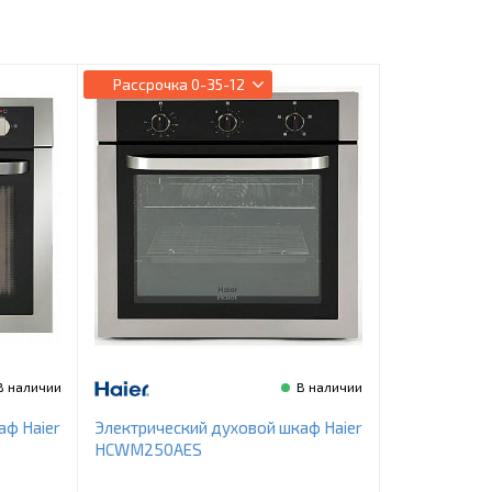
Рассрочка
0-35-12
В наличии
В наличии
аф Haier
Электрический духовой шкаф Haier
HCWM250AES