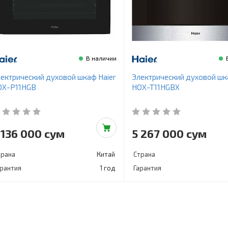
В наличии
ектрический духовой шкаф Haier
Электрический духовой шк
OX-P11HGB
HOX-T11HGBX
 136 000 сум
5 267 000 сум
трана
Китай
Страна
арантия
1 год
Гарантия