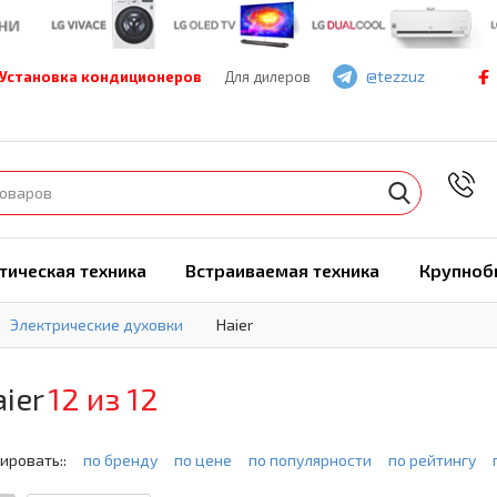
@tezzuz
Установка кондиционеров
Для дилеров
7
тическая техника
Встраиваемая техника
Крупноб
Электрические духовки
Haier
ier
12 из 12
ировать::
по бренду
по цене
по популярности
по рейтингу