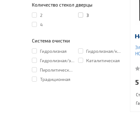
Количество стекол дверцы
2
3
4
Система очистки
Эл
Гидролизная
Гидролизная/каталитическая
H
Гидролизная/эколиз
Каталитическая
Пиролитическая/гидролизная
Традиционная
5
С
Г