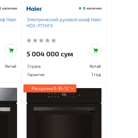
В наличии
В наличии
аф Haier
Электрический духовой шкаф Haier
HOX-P11HFX
5 004 000 сум
Китай
Страна
Китай
Гарантия
1 год
Рассрочка
0-35-12