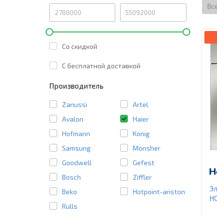
Вс
Со скидкой
C бесплатной доставкой
Производитель
Zanussi
Artel
Avalon
Haier
Hofmann
Konig
Samsung
Monsher
Goodwell
Gefest
Bosch
Ziffler
Эл
Beko
Hotpoint-ariston
H
Rulls