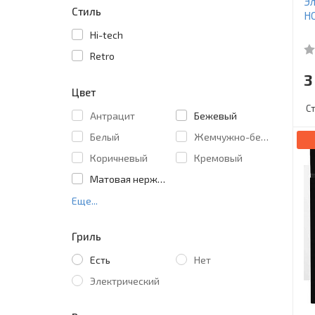
Эл
Стиль
H
Hi-tech
Retro
3
Цвет
С
Антрацит
Бежевый
Белый
Жемчужно-белый
Коричневый
Кремовый
Матовая нержавеющая сталь
Еще...
Гриль
Есть
Нет
Электрический