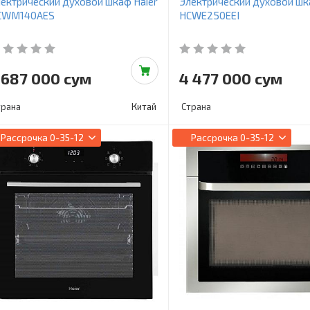
ектрический духовой шкаф Haier
Электрический духовой шк
CWM140AES
HCWE250EEI
 687 000 сум
4 477 000 сум
трана
Китай
Страна
Рассрочка
0-35-12
Рассрочка
0-35-12