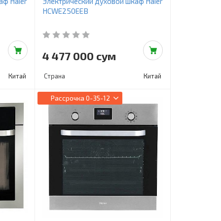
аф Haier
Электрический духовой шкаф Haier
HCWE250EEB
4 477 000 сум
Китай
Страна
Китай
Рассрочка
0-35-12