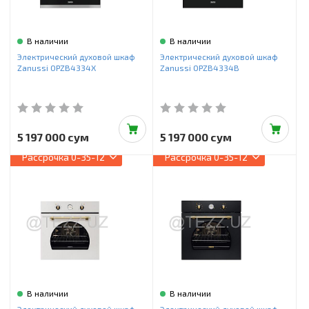
Инструменты и техника
Товары для дома
В наличии
В наличии
Электрический духовой шкаф
Электрический духовой шкаф
Красота и здоровье
Zanussi OPZB4334X
Zanussi OPZB4334B
Пылесосы
Фильтры для воды
5 197 000 сум
5 197 000 сум
Сантехника
Рассрочка
0-35-12
Рассрочка
0-35-12
В наличии
В наличии