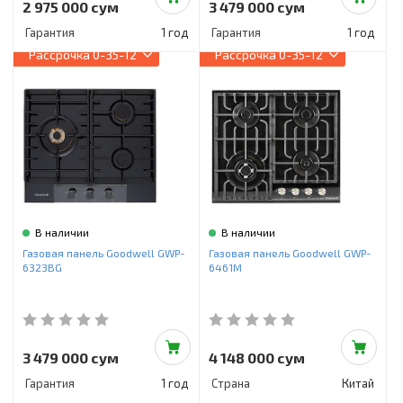
2 975 000 сум
3 479 000 сум
Гарантия
1 год
Гарантия
1 год
Рассрочка
0-35-12
Рассрочка
0-35-12
В наличии
В наличии
Газовая панель Goodwell GWP-
Газовая панель Goodwell GWP-
6323BG
6461M
3 479 000 сум
4 148 000 сум
Гарантия
1 год
Страна
Китай