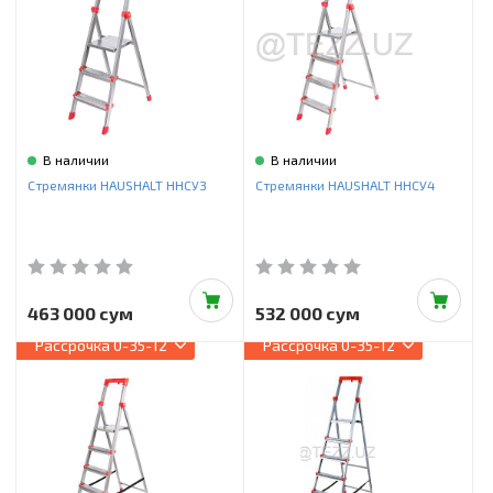
Инструменты и техника
Товары для дома
Красота и здоровье
Пылесосы
В наличии
В наличии
Стремянки HAUSHALT ННСУ3
Стремянки HAUSHALT ННСУ4
Фильтры для воды
Сантехника
463 000 сум
532 000 сум
Рассрочка
0-35-12
Рассрочка
0-35-12