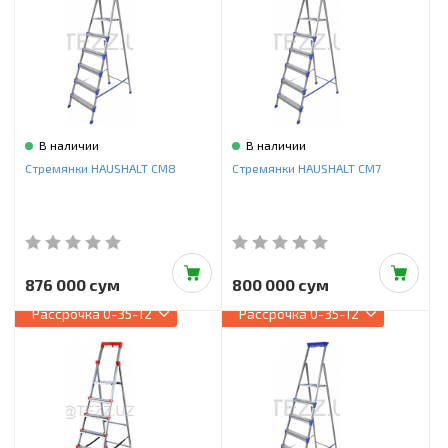
Инструменты и техника
Товары для дома
Красота и здоровье
Пылесосы
В наличии
В наличии
Стремянки HAUSHALT СМ8
Стремянки HAUSHALT СМ7
Фильтры для воды
Сантехника
876 000 сум
800 000 сум
Рассрочка
0-35-12
Рассрочка
0-35-12