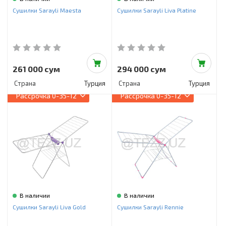
Инструменты и техника
Сушилки Sarayli Maesta
Сушилки Sarayli Liva Platine
Товары для дома
Красота и здоровье
Пылесосы
261 000 сум
294 000 сум
Страна
Турция
Страна
Турция
Фильтры для воды
Рассрочка
0-35-12
Рассрочка
0-35-12
Сантехника
В наличии
В наличии
Сушилки Sarayli Liva Gold
Сушилки Sarayli Rennie