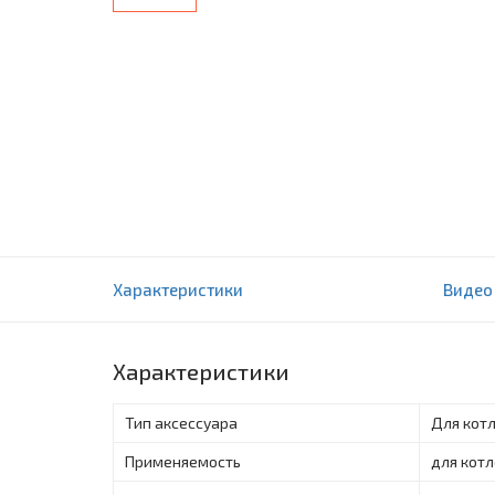
Комплектующие к котлам Viessmann Каск
Характеристики
Видео
Vitodens DN100 в комплекте (четырехкотло
0 отзыва(ов)
Характеристики
Тип аксессуара
Для кот
Применяемость
для кот