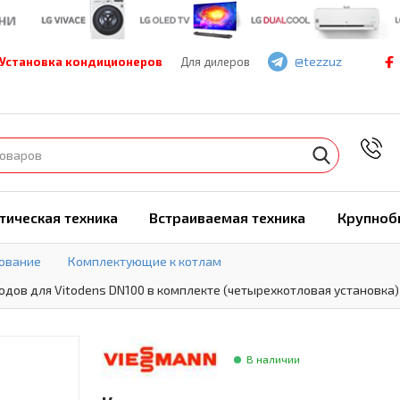
@tezzuz
Установка кондиционеров
Для дилеров
7
тическая техника
Встраиваемая техника
Крупноб
ование
Комплектующие к котлам
ов для Vitodens DN100 в комплекте (четырехкотловая установка)
В наличии