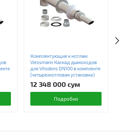
Комплектующие к котлам
Комплек
дов
Viessmann Каскад дымоходов
Viessma
лекте
для Vitodens DN100 в комплекте
для Vito
(четырехкотловая установка)
549 0
12 348 000 сум
Подробно