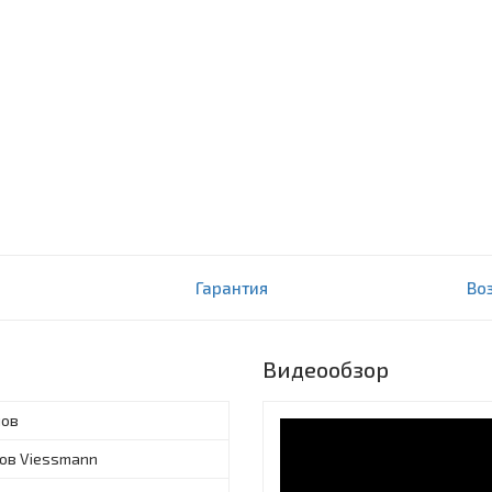
ад дымоходов для
Гарантия
Во
вая установка)
Видеообзор
лов
лов Viessmann