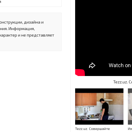
я
онструкции, дизайна и
ния. Информация,
характер и не представляет
Tezz.uz.
Tezz.uz. Совершайте
Ин