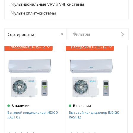
Инструменты и техника
Мультизональные VRV и VRF системы
Мульти сплит-системы
Товары для дома
Красота и здоровье
Фильтры
Пылесосы
Рассрочка
0-35-12
Рассрочка
0-35-12
Фильтры для воды
Сантехника
В наличии
В наличии
Бытовой кондиционер INDIGO
Бытовой кондиционер INDIGO
XA51 09
XA51 12