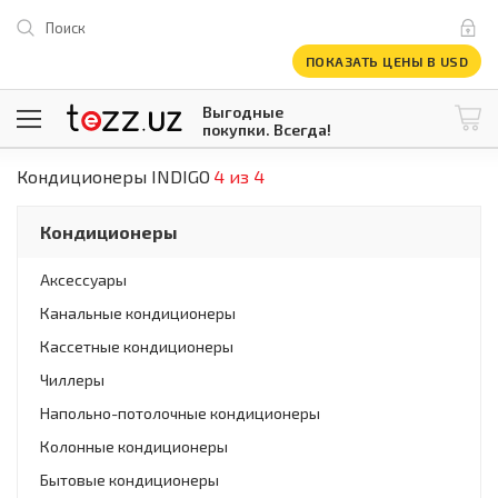
Поиск
ПОКАЗАТЬ ЦЕНЫ В USD
Выгодные
покупки. Всегда!
Кондиционеры INDIGO
4 из 4
@tezzuz
1 USD = 12 296.16 сум
\
Все категории
Кондиционеры
Компьютеры и оргтехника
Телевизоры
Аксессуары
Климатическая техника
Канальные кондиционеры
Климатическая техника
Встраиваемая техника
Кассетные кондиционеры
Крупнобытовая техника
Чиллеры
Крупнобытовая техника
Напольно-потолочные кондиционеры
Встраиваемая техника
Мелкая бытовая техника
Колонные кондиционеры
Мелкая бытовая техника
Бытовые кондиционеры