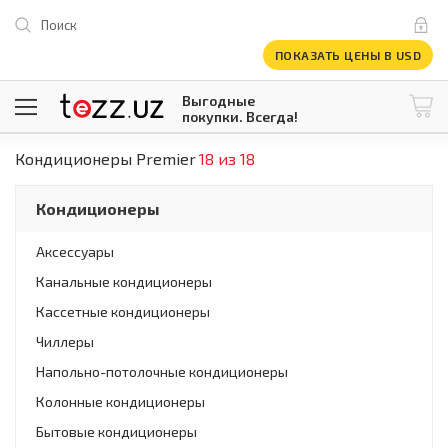
Поиск
ПОКАЗАТЬ ЦЕНЫ В USD
Выгодные
покупки. Всегда!
Кондиционеры Premier
18 из 18
@tezzuz
1 USD = 12 296.16 сум
\
Все категории
Кондиционеры
Компьютеры и оргтехника
Телевизоры
Аксессуары
Климатическая техника
Канальные кондиционеры
Климатическая техника
Встраиваемая техника
Кассетные кондиционеры
Крупнобытовая техника
Чиллеры
Крупнобытовая техника
Напольно-потолочные кондиционеры
Встраиваемая техника
Мелкая бытовая техника
Колонные кондиционеры
Мелкая бытовая техника
Бытовые кондиционеры