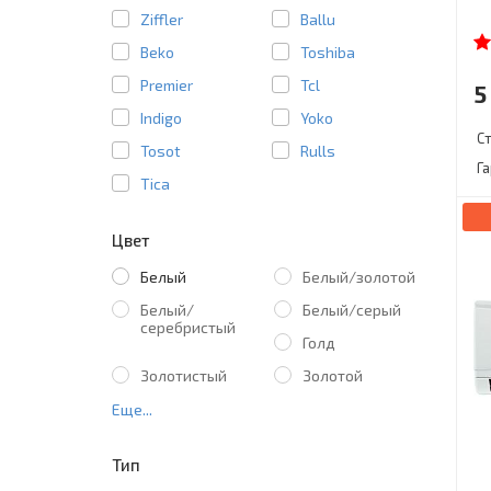
Ziffler
Ballu
Beko
Toshiba
Premier
Tcl
5
Indigo
Yoko
С
Tosot
Rulls
Г
Tica
Цвет
Белый
Белый/золотой
Белый/
Белый/серый
серебристый
Голд
Золотистый
Золотой
Еще...
Тип