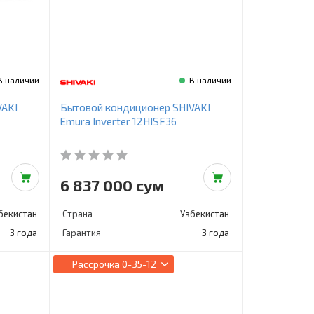
В наличии
В наличии
VAKI
Бытовой кондиционер SHIVAKI
Emura Inverter 12HISF36
6 837 000 сум
бекистан
Страна
Узбекистан
3 года
Гарантия
3 года
Рассрочка
0-35-12