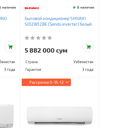
В наличии
В наличии
VAKI
Бытовой кондиционер SHIVAKI
SID2W12BE (Sendo inverter) белый
5 882 000 сум
бекистан
Страна
Узбекистан
3 года
Гарантия
3 года
Рассрочка
0-35-12