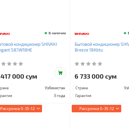
В наличии
товой кондиционер SHIVAKI
Бытовой кондиционер SHI
egant SIE1W18HE
Breeze 18Kbtu
 417 000 сум
6 733 000 сум
трана
Узбекистан
Страна
Уз
арантия
3 года
Гарантия
Рассрочка
0-35-12
Рассрочка
0-35-12