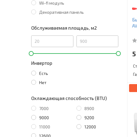
Wi-fi модуль
Декоративная панель
Бы
A
Обслуживаемая площадь, м2
5
Инвертор
С
Есть
Г
Нет
Охлаждающая способность (BTU)
7000
8900
9000
9200
11000
12000
12600