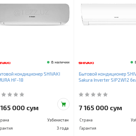
В наличии
товой кондиционер SHIVAKI
Бытовой кондиционер SHI
MURA HF-18
Sakura Inverter SIP2W12 б
 165 000 сум
7 165 000 сум
трана
Узбекистан
Страна
Уз
арантия
3 года
Гарантия