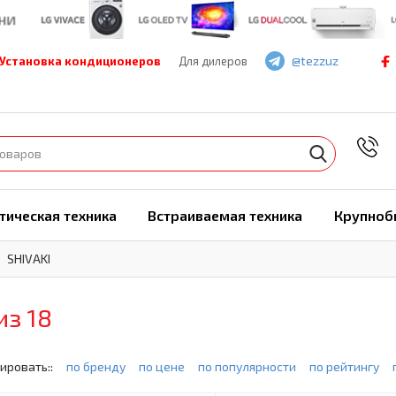
@tezzuz
Установка кондиционеров
Для дилеров
7
тическая техника
Встраиваемая техника
Крупноб
SHIVAKI
из 18
ировать::
по бренду
по цене
по популярности
по рейтингу