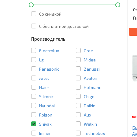
С
Со скидкой
Г
C бесплатной доставкой
Производитель
Electrolux
Gree
Lg
Midea
Panasonic
Zanussi
Artel
Avalon
Haier
Hofmann
Sitronic
Chigo
Hyundai
Daikin
Roison
Aux
Shivaki
Welkin
Бы
Immer
Technobox
A