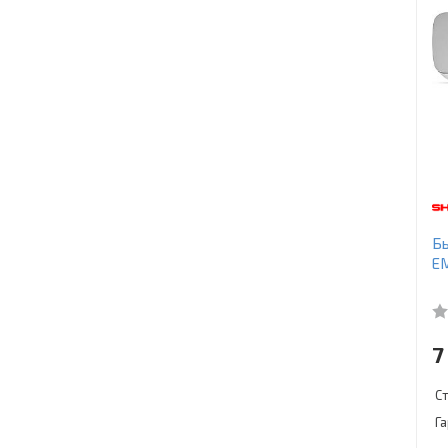
Бы
E
7
С
Г