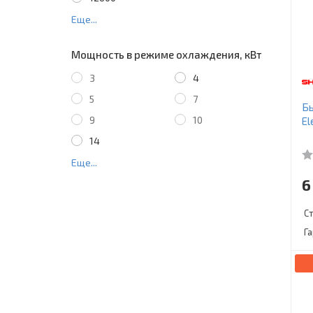
Еще...
Мощность в режиме охлаждения, кВт
3
4
5
7
Бы
9
10
El
14
Еще...
6
С
Г