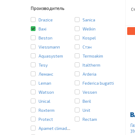
Производитель
С
Drazice
Sanica
Baxi
Welkin
Beston
Kospel
Viessmann
Стэн
Aquasystem
Termoakim
Tesy
Italtherm
Лемакс
Arderia
Leman
Federica bugatti
Watson
Vessen
Unical
Beril
Roxterm
Unit
Protect
Rectam
Га
Apamet climadens
31