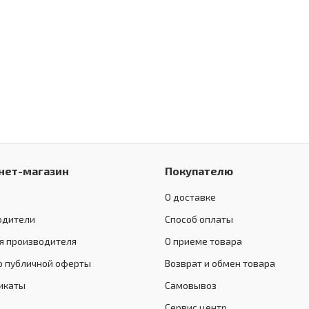
нет-магазин
Покупателю
О доставке
одители
Способ оплаты
я производителя
О приеме товара
р публичной оферты
Возврат и обмен товара
икаты
Самовывоз
Сервис центр