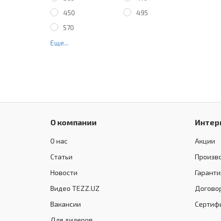
450
495
570
Еще...
О компании
Интер
О нас
Акции
Статьи
Произв
Новости
Гаранти
Видео TEZZ.UZ
Догово
Вакансии
Сертиф
Для дилеров