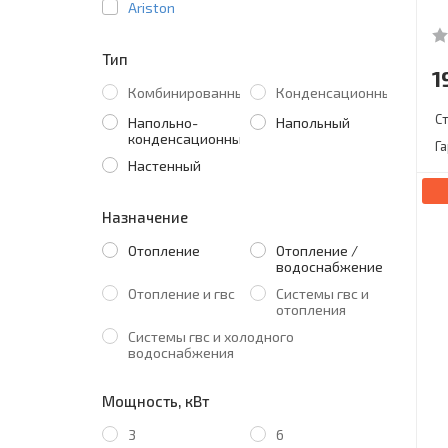
Ariston
Тип
1
Комбинированный
Конденсационный
С
Напольно-
Напольный
конденсационный
Г
Настенный
Назначение
Отопление
Отопление /
водоснабжение
Отопление и гвс
Системы гвс и
отопления
Системы гвс и холодного
водоснабжения
Мощность, кВт
3
6