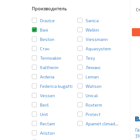
Производитель
С
Drazice
Sanica
Baxi
Welkin
Beston
Viessmann
Стэн
Aquasystem
Termoakim
Tesy
Italtherm
Лемакс
Arderia
Leman
Federica bugatti
Watson
Vessen
Unical
Beril
Roxterm
Unit
Protect
Rectam
Apamet climadens
Га
Ariston
31