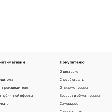
нет-магазин
Покупателю
О доставке
одители
Способ оплаты
я производителя
О приеме товара
р публичной оферты
Возврат и обмен товара
икаты
Самовывоз
Сервис центр