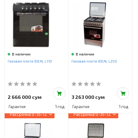
Инструменты и техника
Товары для дома
Красота и здоровье
Пылесосы
Фильтры для воды
В наличии
В наличии
Газовая плита IDEAL L110
Газовая плита IDEAL L250
Сантехника
2 666 000 сум
3 263 000 сум
Гарантия
1 год
Гарантия
1 год
Рассрочка
0-35-12
Рассрочка
0-35-12