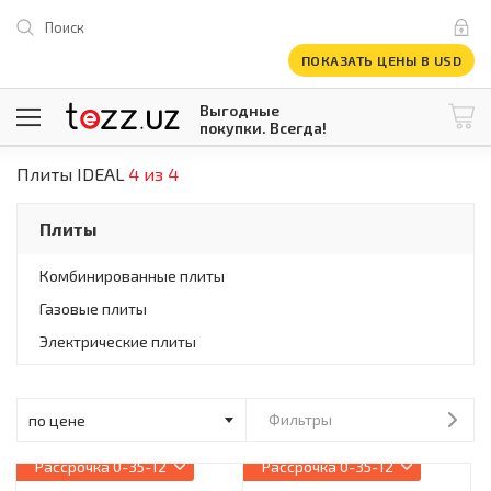
Поиск
ПОКАЗАТЬ ЦЕНЫ В USD
Выгодные
покупки. Всегда!
Плиты IDEAL
4 из 4
@tezzuz
1 USD = 12 296.16 сум
\
Все категории
Плиты
Компьютеры и оргтехника
Телевизоры
Комбинированные плиты
Климатическая техника
Газовые плиты
Климатическая техника
Встраиваемая техника
Электрические плиты
Крупнобытовая техника
Крупнобытовая техника
Встраиваемая техника
Фильтры
Мелкая бытовая техника
Мелкая бытовая техника
Рассрочка
0-35-12
Рассрочка
0-35-12