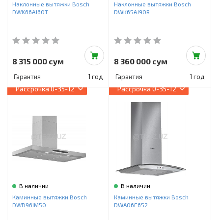
Наклонные вытяжки Bosch
Наклонные вытяжки Bosch
DWK66AJ60T
DWK65AJ90R
8 315 000 сум
8 360 000 сум
Гарантия
1 год
Гарантия
1 год
Рассрочка
0-35-12
Рассрочка
0-35-12
В наличии
В наличии
Каминные вытяжки Bosch
Каминные вытяжки Bosch
DWB96IM50
DWA06E652