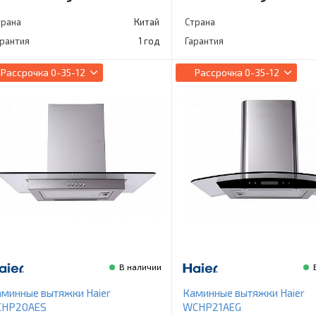
трана
Китай
Страна
арантия
1 год
Гарантия
Рассрочка
0-35-12
Рассрочка
0-35-12
В наличии
минные вытяжки Haier
Каминные вытяжки Haier
CHP20AES
WCHP21AEG