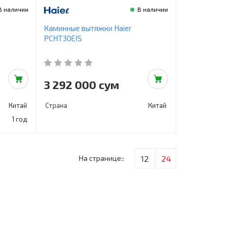
В наличии
В наличии
Каминные вытяжки Haier
PCHT30EIS
3 292 000 сум
Китай
Страна
Китай
1 год
На странице::
12
24