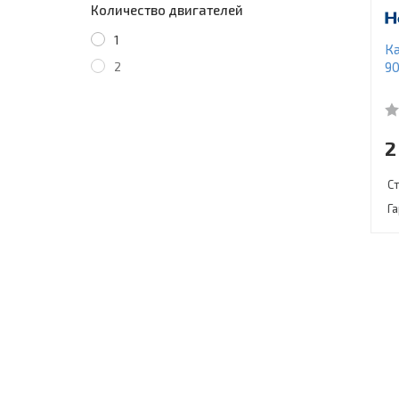
Количество двигателей
1
Ка
2
9
2
С
Г