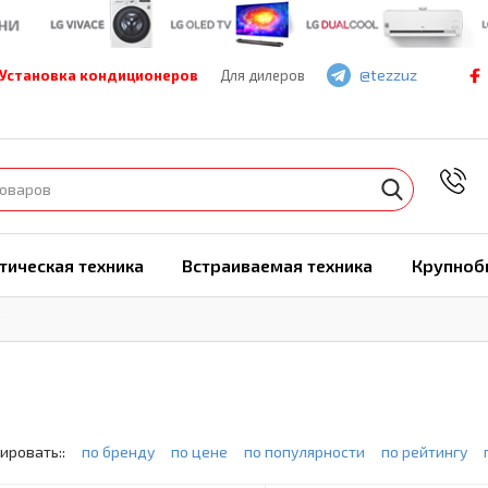
@tezzuz
Установка кондиционеров
Для дилеров
7
тическая техника
Встраиваемая техника
Крупноб
ировать::
по бренду
по цене
по популярности
по рейтингу