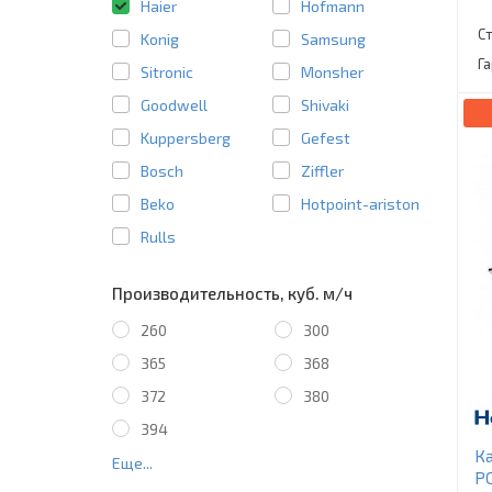
Haier
Hofmann
С
Konig
Samsung
Г
Sitronic
Monsher
Goodwell
Shivaki
Kuppersberg
Gefest
Bosch
Ziffler
Beko
Hotpoint-ariston
Rulls
Производительность, куб. м/ч
260
300
365
368
372
380
394
Ка
Еще...
P