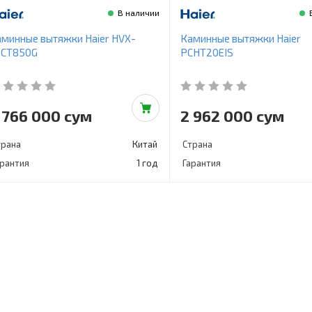
В наличии
минные вытяжки Haier HVX-
Каминные вытяжки Haier
0CT850G
PCHT20EIS
 766 000 сум
2 962 000 сум
трана
Китай
Страна
арантия
1 год
Гарантия