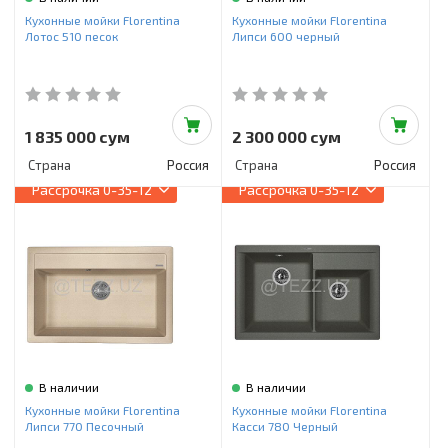
Инструменты и техника
Кухонные мойки Florentina
Кухонные мойки Florentina
Лотос 510 песок
Липси 600 черный
Товары для дома
Красота и здоровье
Пылесосы
1 835 000 сум
2 300 000 сум
Страна
Россия
Страна
Россия
Фильтры для воды
Рассрочка
0-35-12
Рассрочка
0-35-12
Сантехника
В наличии
В наличии
Кухонные мойки Florentina
Кухонные мойки Florentina
Липси 770 Песочный
Касси 780 Черный