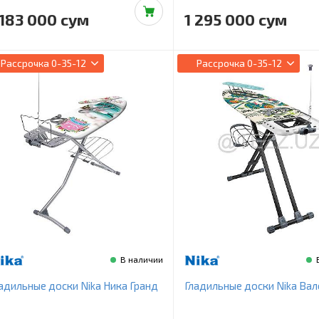
 183 000 сум
1 295 000 сум
Рассрочка
0-35-12
Рассрочка
0-35-12
В наличии
адильные доски Nika Ника Гранд
Гладильные доски Nika Вал