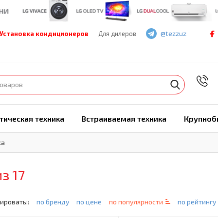
@tezzuz
Установка кондиционеров
Для дилеров
7
тическая техника
Встраиваемая техника
Крупноб
ka
из 17
ировать::
по бренду
по цене
по популярности
по рейтингу