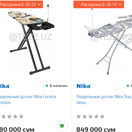
Рассрочка
0-35-12
Рассрочка
0-35-12
В наличии
адильные доски Nika Loreta
Гладильные доски Nika Эль
shion
люкс
80 000 сум
849 000 сум