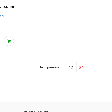
В наличии
а 9
На странице::
12
24