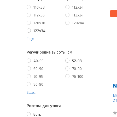
110х33
112х34
112х36
113х34
120х38
120х44
122х34
Еще...
Регулировка высоты, см
40-90
52-93
60-90
70-90
70-95
76-100
80-90
Еще...
Гл
2T
Розетка для утюга
Есть