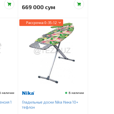
669 000 сум
Рассрочка
0-35-12
В наличии
В наличии
енсия 1
Гладильные доски Nika Ника 10+
тефлон