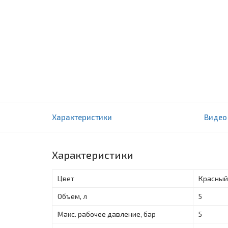
Расширительные баки Aquasystem 5 L (VR5
Характеристики
Видео
0 отзыва(ов)
Характеристики
Цвет
Красный
Объем, л
5
Макс. рабочее давление, бар
5