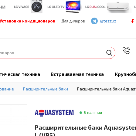
@tezzuz
Установка кондиционеров
Для дилеров
7
тическая техника
Встраиваемая техника
Крупноб
ование
Расширительные баки
Расширительные баки Aquasy
В наличии
Расширительные баки Aquasyste
L (VR5)