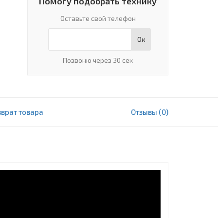
Помогу подобрать технику
Оставьте свой телефон
Ок
Позвоню через 30 сек
зврат товара
Отзывы (0)
418 000 сум
В корзину