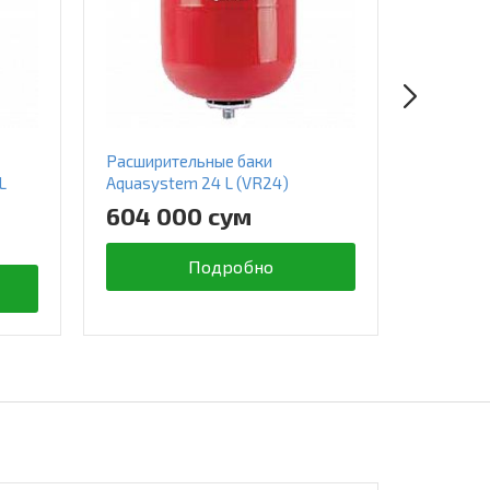
Расширительные баки
Расшири
L
Aquasystem 24 L (VR24)
Aquasyst
(VRV50)
604 000 сум
1 074
Подробно