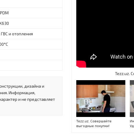
EPDM
X630
 ГВС и отопления
00°C
Tezz.uz.
онструкции, дизайна и
ния. Информация,
характер и не представляет
Tezz.uz. Совершайте
Ин
выгодные покупки!
Уд