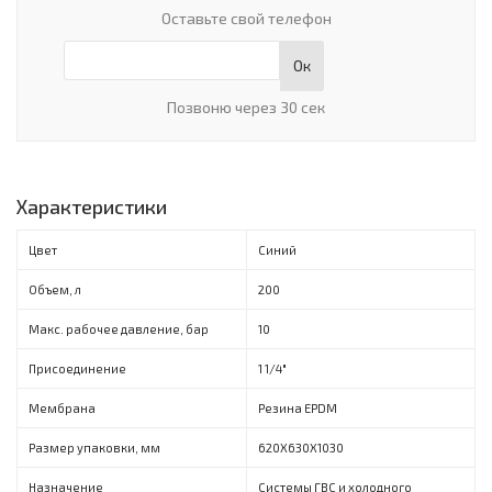
Оставьте свой телефон
Ок
Позвоню через 30 сек
Характеристики
Цвет
Синий
Объем, л
200
Макс. рабочее давление, бар
10
Присоединение
1 1/4"
Мембрана
Резина EPDM
Размер упаковки, мм
620X630X1030
Назначение
Системы ГВС и холодного