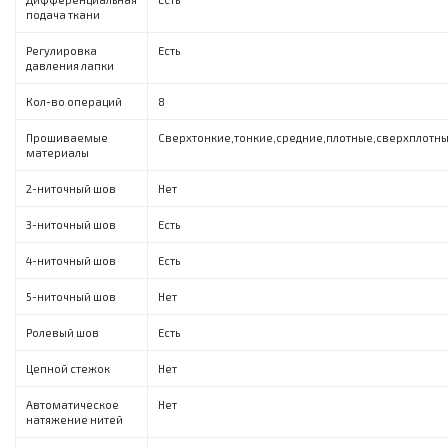
подача ткани
Регулировка
Есть
давления лапки
Кол-во операций
8
Прошиваемые
Сверхтонкие,тонкие,средние,плотные,сверхплотн
материалы
2-ниточный шов
Нет
3-ниточный шов
Есть
4-ниточный шов
Есть
5-ниточный шов
Нет
Ролевый шов
Есть
Цепной стежок
Нет
Автоматическое
Нет
натяжение нитей