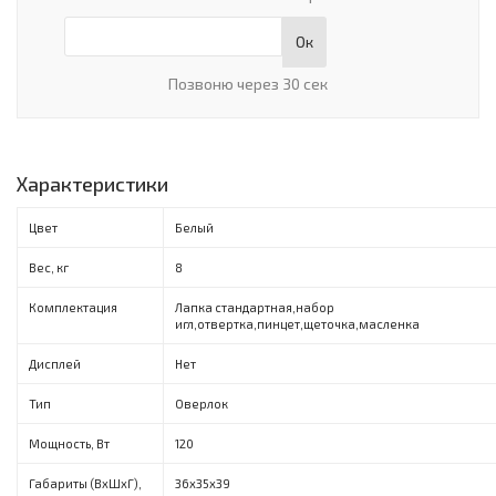
Ок
Позвоню через 30 сек
Характеристики
Цвет
Белый
Вес, кг
8
Комплектация
Лапка стандартная,набор
игл,отвертка,пинцет,щеточка,масленка
Дисплей
Нет
Тип
Оверлок
Мощность, Вт
120
Габариты (ВxШxГ),
36x35x39