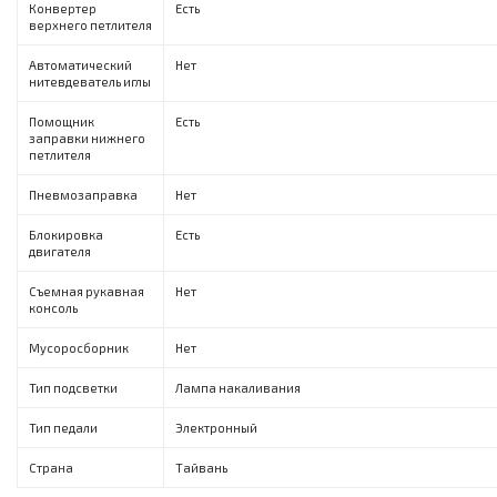
Конвертер
Есть
верхнего петлителя
Автоматический
Нет
нитевдеватель иглы
Помощник
Есть
заправки нижнего
петлителя
Пневмозаправка
Нет
Блокировка
Есть
двигателя
Съемная рукавная
Нет
консоль
Мусоросборник
Нет
Тип подсветки
Лампа накаливания
Тип педали
Электронный
Страна
Тайвань