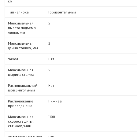
см
Тип челнока
Горизонтальный
Максимальная
5
высота подъема
лапки, мм
Максимальная
5
длина стежка, мм
Чехол
Нет
Максимальная
5
ширина стежка
Распошивальный
Нет
шов 3-игольный
Расположение
Нижнее
привода ножа
Максимальная
1100
скорость шитья,
стежков/мин
Дифференциальная
Есть