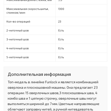
Максимальная скорость шитья,
1300
стежков/мин
Кол-во операций
23
2-ниточный шов
Есть
3-ниточный шов
Есть
4-ниточный шов
Есть
5-ниточный шов
Есть
Дополнительная информация
Топ-модель в линейке Funlock и является комбинацией
оверлока и плоскошовной машины. Она предлагает 23
операции: 15 оверлочных швов,3 плоскошовных шва, 4
комбо шва и 1 цепную строчку, оверлочные швы могут
выполняться шириной до 7 мм. Цветные направляющие
облегчают заправку нитей, а ручной нитевдеватель