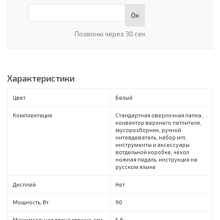
Ок
Позвоню через 30 сек
Характеристики
Цвет
Белый
Комплектация
Стандартная оверлочная лапка,
конвектор верхнего петлителя,
мусорозборник, ручной
нитевдеватель, набор игл,
инструменты и аксессуары
вотдельной коробке, чехол
ножная педаль, инструкция на
русском языке
Дисплей
Нет
Мощность, Вт
90
Максимальная длина стежка, мм
5,6