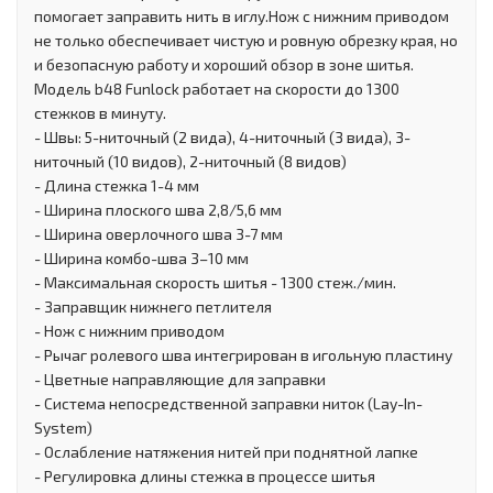
помогает заправить нить в иглу.Нож с нижним приводом
не только обеспечивает чистую и ровную обрезку края, но
и безопасную работу и хороший обзор в зоне шитья.
Модель b48 Funlock работает на скорости до 1300
стежков в минуту.
- Швы: 5-ниточный (2 вида), 4-ниточный (3 вида), 3-
ниточный (10 видов), 2-ниточный (8 видов)
- Длина стежка 1-4 мм
- Ширина плоского шва 2,8/5,6 мм
- Ширина оверлочного шва 3-7 мм
- Ширина комбо-шва 3–10 мм
- Максимальная скорость шитья - 1300 стеж./мин.
- Заправщик нижнего петлителя
- Нож с нижним приводом
- Рычаг ролевого шва интегрирован в игольную пластину
- Цветные направляющие для заправки
- Система непосредственной заправки ниток (Lay-In-
System)
- Ослабление натяжения нитей при поднятной лапке
- Регулировка длины стежка в процессе шитья