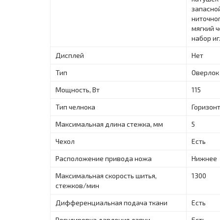
запасной
ниточног
мягкий ч
набор иг
Дисплей
Нет
Тип
Оверлок
Мощность, Вт
115
Тип челнока
Горизон
Максимальная длина стежка, мм
5
Чехол
Есть
Расположение привода ножа
Нижнее
Максимальная скорость шитья,
1300
стежков/мин
Дифференциальная подача ткани
Есть
Регулировка давления лапки
Есть