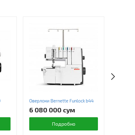
9
Оверлоки Bernette Funlock b44
Оверлок
6 080 000 сум
4 468
Подробно