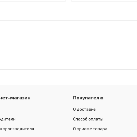
нет-магазин
Покупателю
О доставке
одители
Способ оплаты
я производителя
О приеме товара