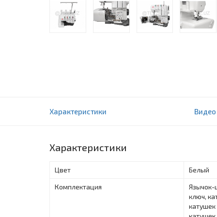
Оверлоки Chayka ЧАЙКА 649
Характеристики
Видео
0 отзыва(ов)
Характеристики
Цвет
Белый
Комплектация
Язычок-
ключ, ка
катушек 
катушек 