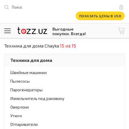
Поиск
ПОКАЗАТЬ ЦЕНЫ В USD
Выгодные
покупки. Всегда!
Техника для дома Chayka
15 из 15
@tezzuz
1 USD = 12 296.16 сум
\
Все категории
Техника для дома
Компьютеры и оргтехника
Телевизоры
Швейные машинки
Климатическая техника
Пылесосы
Климатическая техника
Встраиваемая техника
Парогенераторы
Крупнобытовая техника
Измельчитель под раковину
Крупнобытовая техника
Оверлоки
Встраиваемая техника
Мелкая бытовая техника
Утюги
Мелкая бытовая техника
Отпариватели