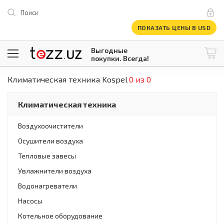
Поиск
ПОКАЗАТЬ ЦЕНЫ В USD
Выгодные
покупки. Всегда!
Климатическая техника Kospel
0 из 0
@tezzuz
1 USD = 12 296.16 сум
\
Все категории
Климатическая техника
Компьютеры и оргтехника
Телевизоры
Воздухоочистители
Климатическая техника
Осушители воздуха
Климатическая техника
Встраиваемая техника
Тепловые завесы
Крупнобытовая техника
Увлажнители воздуха
Крупнобытовая техника
Водонагреватели
Встраиваемая техника
Мелкая бытовая техника
Насосы
Мелкая бытовая техника
Котельное оборудование