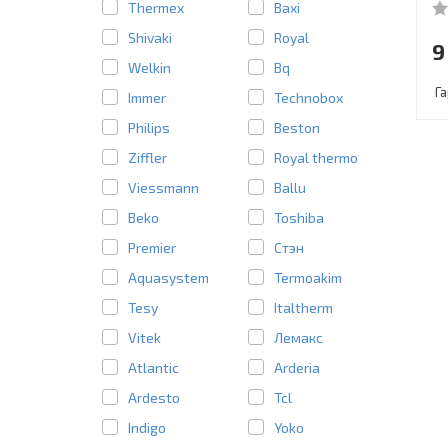
Thermex
Baxi
Shivaki
Royal
9
Welkin
Bq
Г
Immer
Technobox
Philips
Beston
Ziffler
Royal thermo
Viessmann
Ballu
Beko
Toshiba
Premier
Стэн
Aquasystem
Termoakim
Tesy
Italtherm
Vitek
Лемакс
Atlantic
Arderia
Ardesto
Tcl
Indigo
Yoko