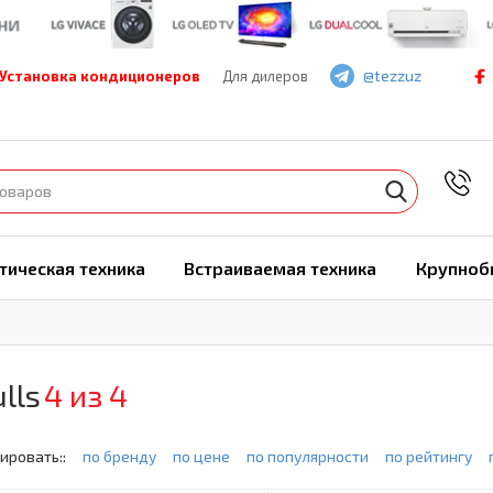
@tezzuz
Установка кондиционеров
Для дилеров
7
тическая техника
Встраиваемая техника
Крупноб
lls
4 из 4
ировать::
по бренду
по цене
по популярности
по рейтингу