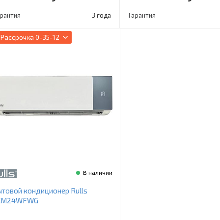
арантия
3 года
Гарантия
Рассрочка
0-35-12
В наличии
товой кондиционер Rulls
CM24WFWG