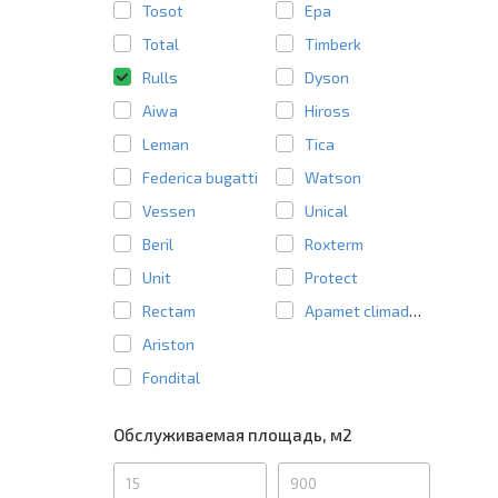
Tosot
Epa
Total
Timberk
Rulls
Dyson
Aiwa
Hiross
Leman
Tica
Federica bugatti
Watson
Vessen
Unical
Beril
Roxterm
Unit
Protect
Rectam
Apamet climadens
Ariston
Fondital
Обслуживаемая площадь, м2