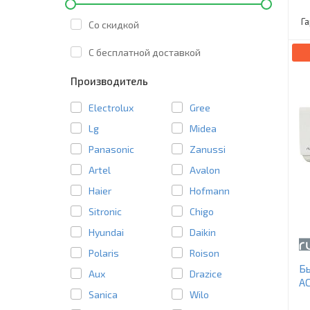
Г
Со скидкой
C бесплатной доставкой
Производитель
Electrolux
Gree
Lg
Midea
Panasonic
Zanussi
Artel
Avalon
Haier
Hofmann
Sitronic
Chigo
Hyundai
Daikin
Polaris
Roison
Бы
Aux
Drazice
A
Sanica
Wilo