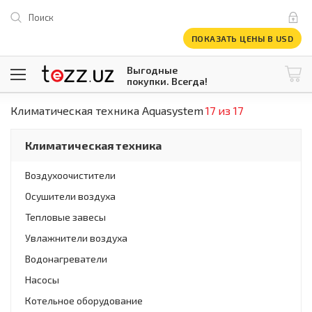
Поиск
ПОКАЗАТЬ ЦЕНЫ В USD
Выгодные
покупки. Всегда!
Климатическая техника Aquasystem
17 из 17
@tezzuz
1 USD = 12 296.16 сум
\
Все категории
Климатическая техника
Компьютеры и оргтехника
Телевизоры
Воздухоочистители
Климатическая техника
Осушители воздуха
Климатическая техника
Встраиваемая техника
Тепловые завесы
Крупнобытовая техника
Увлажнители воздуха
Крупнобытовая техника
Водонагреватели
Встраиваемая техника
Мелкая бытовая техника
Насосы
Мелкая бытовая техника
Котельное оборудование