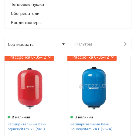
Инструменты и техника
Тепловые пушки
Обогреватели
Товары для дома
Кондиционеры
Красота и здоровье
Пылесосы
Фильтры
Фильтры для воды
Рассрочка
0-35-12
Рассрочка
0-35-12
Сантехника
В наличии
В наличии
Расширительные баки
Расширительные баки
Aquasystem 5 L (VR5)
Aquasystem 24 L (VA24)