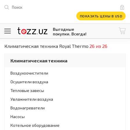
Поиск
ПОКАЗАТЬ ЦЕНЫ В USD
Выгодные
покупки. Всегда!
Климатическая техника Royal Thermo
26 из 26
@tezzuz
1 USD = 12 296.16 сум
\
Все категории
Климатическая техника
Компьютеры и оргтехника
Телевизоры
Воздухоочистители
Климатическая техника
Осушители воздуха
Климатическая техника
Встраиваемая техника
Тепловые завесы
Крупнобытовая техника
Увлажнители воздуха
Крупнобытовая техника
Водонагреватели
Встраиваемая техника
Мелкая бытовая техника
Насосы
Мелкая бытовая техника
Котельное оборудование